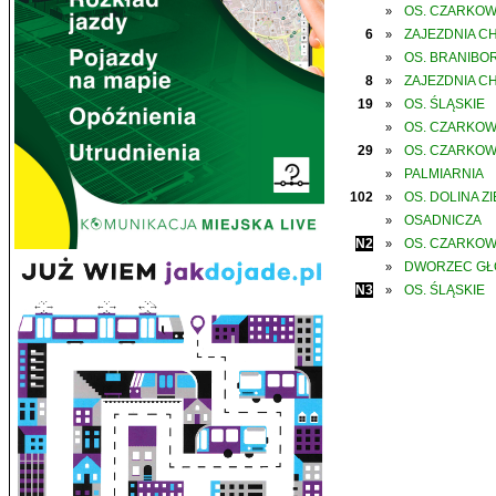
OS. CZARKO
»
6
ZAJEZDNIA C
»
OS. BRANIBO
»
8
ZAJEZDNIA C
»
19
OS. ŚLĄSKIE
»
OS. CZARKO
»
29
OS. CZARKO
»
PALMIARNIA
»
102
OS. DOLINA Z
»
OSADNICZA
»
N2
OS. CZARKO
»
DWORZEC G
»
N3
OS. ŚLĄSKIE
»