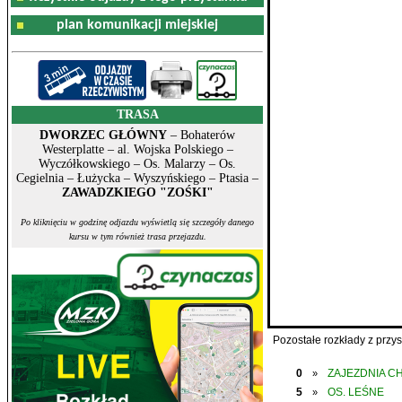
plan komunikacji miejskiej
TRASA
DWORZEC GŁÓWNY
– Bohaterów
Westerplatte – al. Wojska Polskiego –
Wyczółkowskiego – Os. Malarzy – Os.
Cegielnia – Łużycka – Wyszyńskiego – Ptasia –
ZAWADZKIEGO "ZOŚKI"
Po kliknięciu w godzinę odjazdu wyświetlą się szczegóły danego
kursu w tym również trasa przejazdu.
Pozostałe rozkłady z prz
0
ZAJEZDNIA C
»
5
OS. LEŚNE
»