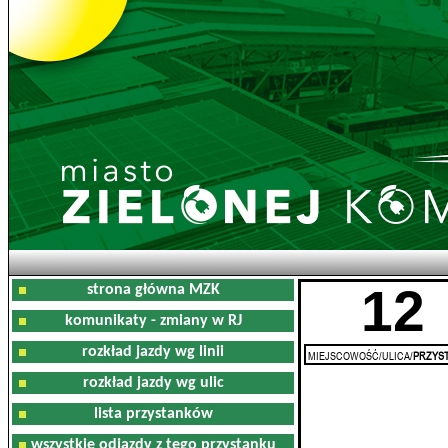
12
strona główna MZK
komunikaty - zmiany w RJ
rozkład jazdy wg linii
MIEJSCOWOŚĆ/ULICA/
PRZYST
rozkład jazdy wg ulic
lista przystanków
wszystkie odjazdy z tego przystanku