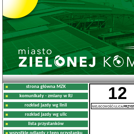
12
strona główna MZK
komunikaty - zmiany w RJ
rozkład jazdy wg linii
MIEJSCOWOŚĆ/ULICA/
PRZYST
rozkład jazdy wg ulic
lista przystanków
wszystkie odjazdy z tego przystanku