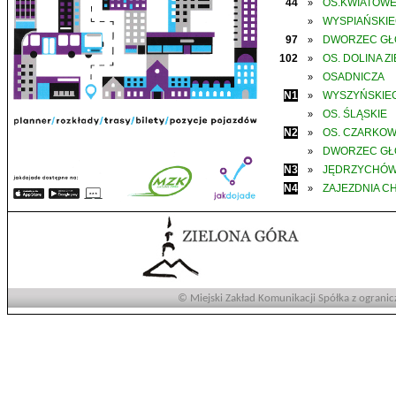
44
OS.KWIATOW
»
WYSPIAŃSKI
»
97
DWORZEC G
»
102
OS. DOLINA Z
»
OSADNICZA
»
N1
WYSZYŃSKIE
»
OS. ŚLĄSKIE
»
N2
OS. CZARKO
»
DWORZEC G
»
N3
JĘDRZYCHÓ
»
N4
ZAJEZDNIA C
»
© Miejski Zakład Komunikacji Spółka z ogranic