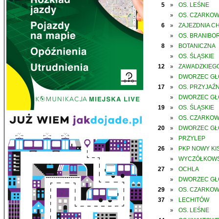
5
OS. LEŚNE
»
OS. CZARKO
»
6
ZAJEZDNIA C
»
OS. BRANIBO
»
8
BOTANICZNA
»
OS. ŚLĄSKIE
»
12
ZAWADZKIEGO
»
DWORZEC G
»
17
OS. PRZYJAŹN
»
DWORZEC G
»
19
OS. ŚLĄSKIE
»
OS. CZARKO
»
20
DWORZEC G
»
PRZYLEP
»
26
PKP NOWY KIS
»
WYCZÓŁKOWS
»
27
OCHLA
»
DWORZEC G
»
29
OS. CZARKO
»
37
LECHITÓW
»
OS. LEŚNE
»