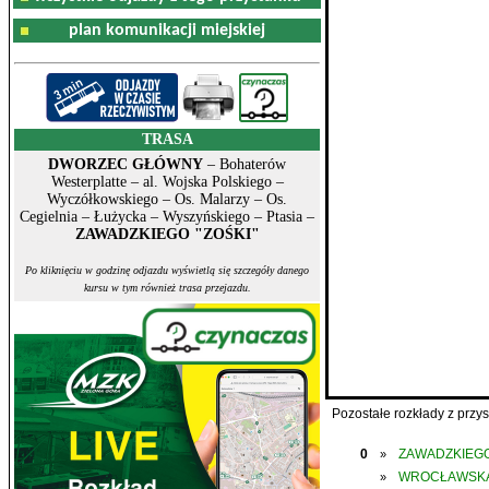
plan komunikacji miejskiej
TRASA
DWORZEC GŁÓWNY
– Bohaterów
Westerplatte – al. Wojska Polskiego –
Wyczółkowskiego – Os. Malarzy – Os.
Cegielnia – Łużycka – Wyszyńskiego – Ptasia –
ZAWADZKIEGO "ZOŚKI"
Po kliknięciu w godzinę odjazdu wyświetlą się szczegóły danego
kursu w tym również trasa przejazdu.
Pozostałe rozkłady z prz
0
ZAWADZKIEGO
»
WROCŁAWSK
»