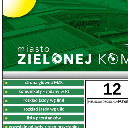
12
strona główna MZK
komunikaty - zmiany w RJ
rozkład jazdy wg linii
MIEJSCOWOŚĆ/ULICA/
PRZYST
rozkład jazdy wg ulic
lista przystanków
wszystkie odjazdy z tego przystanku