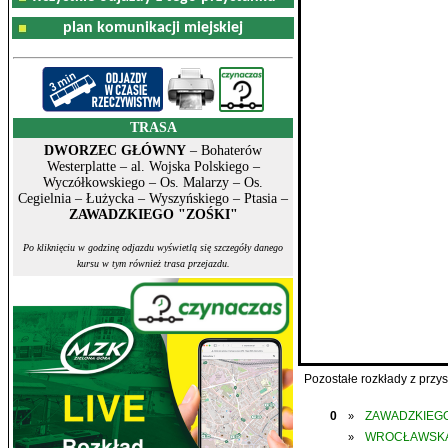
plan komunikacji miejskiej
TRASA
DWORZEC GŁÓWNY
– Bohaterów
Westerplatte – al. Wojska Polskiego –
Wyczółkowskiego – Os. Malarzy – Os.
Cegielnia – Łużycka – Wyszyńskiego – Ptasia –
ZAWADZKIEGO "ZOŚKI"
Po kliknięciu w godzinę odjazdu wyświetlą się szczegóły danego
kursu w tym również trasa przejazdu.
Pozostałe rozkłady z prz
0
ZAWADZKIEGO
»
WROCŁAWSK
»