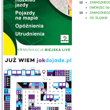
12
ZAWADZKIEGO
»
DWORZEC G
»
14
ZAWADZKIEGO
»
OS. ŚLĄSKIE
»