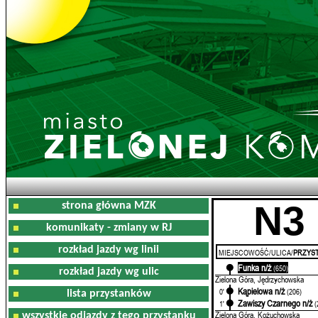
N3
strona główna MZK
komunikaty - zmiany w RJ
rozkład jazdy wg linii
MIEJSCOWOŚĆ/ULICA/
PRZYST
Funka n/ż
0'
(650)
rozkład jazdy wg ulic
Zielona Góra, Jędrzychowska
Kąpielowa n/ż
0'
(206)
lista przystanków
Zawiszy Czarnego n/ż
1'
(
Zielona Góra, Kożuchowska
wszystkie odjazdy z tego przystanku