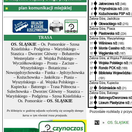
Jałowcowa n/ż
3'
(346)
plan komunikacji miejskiej
Przyrodnicza n/ż
4'
(208)
Kożuchowska PSP n/ż
6'
Zielona Góra, Jaskółcza
Głowackiego n/ż
8'
(215)
Zielona Góra, Ptasia
Piastowska n/ż
10'
(224)
TRASA
Zielona Góra, Wyszyńskiego
Wiśniowa n/ż
11'
(185)
OS. ŚLĄSKIE
– Os. Pomorskie – Szosa
Monte Cassino n/ż
13'
(186)
Kisielińska – Podgórna – Waryńskiego –
Węgierska n/ż
15'
(187)
Staszica – Dworzec Główny – Bohaterów
Zielona Góra, al.Wojska Polskiego
Westerplatte – al. Wojska Polskiego –
Wojska Polskiego n/ż
17'
(1
Wyczółkowskiego – Prosta – Zacisze –
Rondo PCK n/ż
Wyszyńskiego – Botaniczna –
19'
(189)
Nowojędrzychowska – Funka – Jędrzychowska
Biblioteka Wojewódzka 
21'
– Kożuchowska – Jaskółcza – Ptasia –
(191)
Wyszyńskiego – al. Wojska Polskiego –
Zielona Góra, Kupiecka
Kupiecka – Batorego – Trasa Północna –
Śródmieście n/ż
22'
(21)
Sulechowska – Dworzec Główny – Staszica –
Zielona Góra, Batorego
Waryńskiego – Podgórna – Szosa Kisielińska –
Batorego/Dworcowa n/
23'
Os. Pomorskie –
OS. ŚLĄSKIE
Liceum Plastyczne n/ż
25'
(
...
Po kliknięciu w godzinę odjazdu wyświetlą się szczegóły danego
Pozostałe rozkłady z prz
kursu w tym również trasa przejazdu.
N3
OS. ŚLĄSKIE
»