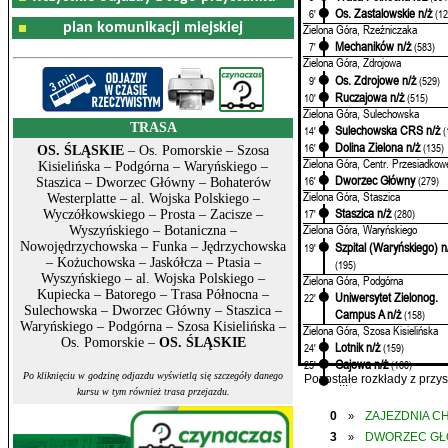
Os. Zastalowskie n/ż
6'
(12
plan komunikacji miejskiej
Zielona Góra, Rzeźniczaka
Mechaników n/ż
7'
(583)
Zielona Góra, Zdrojowa
Os. Zdrojowe n/ż
9'
(529)
Ruczajowa n/ż
10'
(515)
Zielona Góra, Sulechowska
TRASA
Sulechowska CRS n/ż
14'
(
Dolina Zielona n/ż
16'
(135)
OS. ŚLĄSKIE
– Os. Pomorskie – Szosa
Zielona Góra, Centr. Przesiadkow
Kisielińska – Podgórna – Waryńskiego –
Dworzec Główny
16'
(279)
Staszica – Dworzec Główny – Bohaterów
Zielona Góra, Staszica
Westerplatte – al. Wojska Polskiego –
Staszica n/ż
17'
(280)
Wyczółkowskiego – Prosta – Zacisze –
Zielona Góra, Waryńskiego
Wyszyńskiego – Botaniczna –
Szpital (Waryńskiego) n
Nowojędrzychowska – Funka – Jędrzychowska
19'
– Kożuchowska – Jaskółcza – Ptasia –
(195)
Wyszyńskiego – al. Wojska Polskiego –
Zielona Góra, Podgórna
Kupiecka – Batorego – Trasa Północna –
Uniwersytet Zielonog.
22'
Sulechowska – Dworzec Główny – Staszica –
Campus A n/ż
(158)
Waryńskiego – Podgórna – Szosa Kisielińska –
Zielona Góra, Szosa Kisielińska
Os. Pomorskie –
OS. ŚLĄSKIE
Lotnik n/ż
24'
(159)
Gajowa n/ż
25'
(160)
Po kliknięciu w godzinę odjazdu wyświetlą się szczegóły danego
...
Pozostałe rozkłady z prz
kursu w tym również trasa przejazdu.
0
ZAJEZDNIA C
»
3
DWORZEC G
»