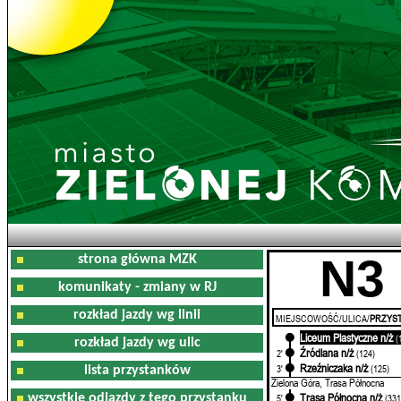
N3
strona główna MZK
komunikaty - zmiany w RJ
rozkład jazdy wg linii
MIEJSCOWOŚĆ/ULICA/
PRZYST
Liceum Plastyczne n/ż
0'
(
rozkład jazdy wg ulic
Źródlana n/ż
2'
(124)
Rzeźniczaka n/ż
3'
(125)
lista przystanków
Zielona Góra, Trasa Północna
Trasa Północna n/ż
wszystkie odjazdy z tego przystanku
5'
(331