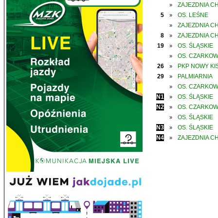
ZAJEZDNIA C
»
5
OS. LEŚNE
»
ZAJEZDNIA C
»
8
ZAJEZDNIA C
»
19
OS. ŚLĄSKIE
»
OS. CZARKO
»
26
PKP NOWY KIS
»
29
PALMIARNIA
»
OS. CZARKO
»
N1
OS. ŚLĄSKIE
»
N2
OS. CZARKO
»
OS. ŚLĄSKIE
»
N3
OS. ŚLĄSKIE
»
N4
ZAJEZDNIA C
»