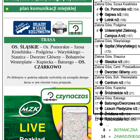
Zielona Góra, Szosa Kisielińska
plan komunikacji miejskiej
Os. Pomorskie n/ż
4'
(154)
Gajowa n/ż
5'
(155)
Lotnik n/ż
6'
(156)
Zielona Góra, Podgórna
Uniwersytet Zielonog.
8'
Campus A n/ż
(157)
TRASA
Zielona Góra, Waryńskiego
Szpital (Waryńskiego) n
10'
OS. ŚLĄSKIE
– Os. Pomorskie – Szosa
(170)
Kisielińska – Podgórna – Waryńskiego –
Zielona Góra, Staszica
Staszica – Dworzec Główny – Bohaterów
Staszica n/ż
12'
(281)
Westerplatte – Kupiecka – Batorego –
OS.
Zielona Góra, Centr. Przesiadkow
CZARKOWO
Dworzec Główny
13'
(400)
Zielona Góra, Boh. Westerplatte
Po kliknięciu w godzinę odjazdu wyświetlą się szczegóły danego
Centrum n/ż
15'
(174)
kursu w tym również trasa przejazdu.
Zielona Góra, Kupiecka
Śródmieście n/ż
16'
(21)
Zielona Góra, Batorego
Batorego/Dworcowa n/
17'
Liceum Plastyczne n/ż
19'
(
Źródlana n/ż
21'
(124)
Pozostałe rozkłady z prz
Rzeźniczaka n/ż
22'
(125)
...
8
BOTANICZNA
»
14
ZAWADZKIEGO
»