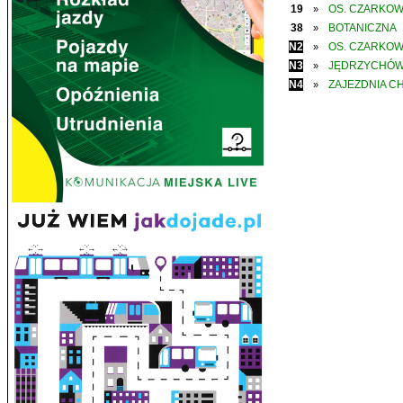
19
OS. CZARKO
»
38
BOTANICZNA
»
N2
OS. CZARKO
»
N3
JĘDRZYCHÓ
»
N4
ZAJEZDNIA C
»