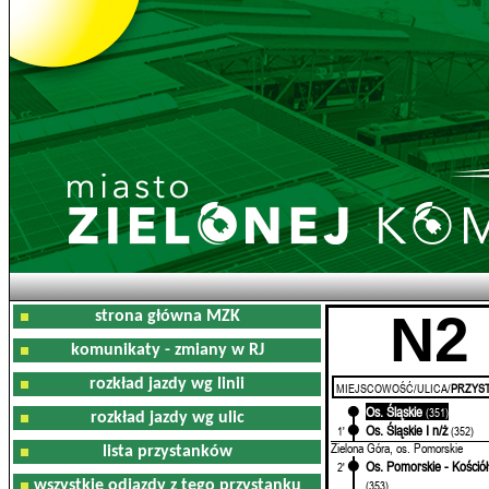
N2
strona główna MZK
komunikaty - zmiany w RJ
rozkład jazdy wg linii
MIEJSCOWOŚĆ/ULICA/
PRZYST
Os. Śląskie
0'
(351)
rozkład jazdy wg ulic
Os. Śląskie I n/ż
1'
(352)
Zielona Góra, os. Pomorskie
lista przystanków
Os. Pomorskie - Kościół
2'
wszystkie odjazdy z tego przystanku
(353)