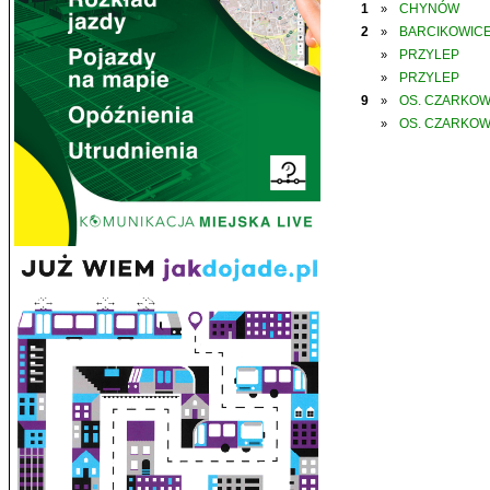
1
CHYNÓW
»
2
BARCIKOWIC
»
PRZYLEP
»
PRZYLEP
»
9
OS. CZARKO
»
OS. CZARKO
»