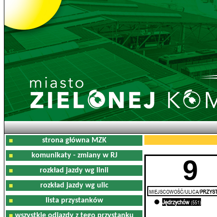
strona główna MZK
komunikaty - zmiany w RJ
9
rozkład jazdy wg linii
rozkład jazdy wg ulic
MIEJSCOWOŚĆ/ULICA/
PRZYST
lista przystanków
Jędrzychów
0'
(551)
wszystkie odjazdy z tego przystanku