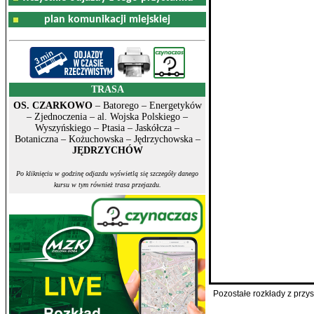
plan komunikacji miejskiej
TRASA
OS. CZARKOWO
– Batorego – Energetyków
– Zjednoczenia – al. Wojska Polskiego –
Wyszyńskiego – Ptasia – Jaskółcza –
Botaniczna – Kożuchowska – Jędrzychowska –
JĘDRZYCHÓW
Po kliknięciu w godzinę odjazdu wyświetlą się szczegóły danego
kursu w tym również trasa przejazdu.
Pozostałe rozkłady z prz