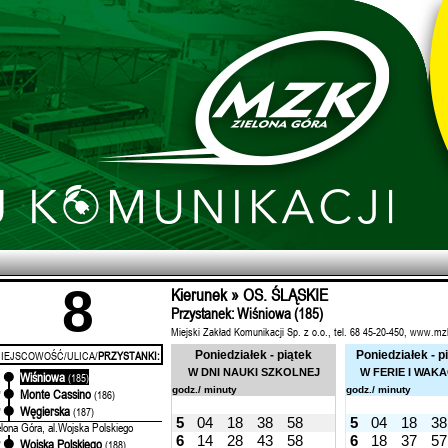
8
Kierunek » OS. ŚLĄSKIE
Przystanek: Wiśniowa (185)
Miejski Zakład Komunikacji Sp. z o.o., tel. 68 45-20-450, www.mz
IEJSCOWOŚĆ/ULICA/
PRZYSTANKI:
Poniedziałek - piątek
Poniedziałek - p
W DNI NAUKI SZKOLNEJ
W FERIE I WAK
Wiśniowa
'
(185)
godz./ minuty
godz./ minuty
Monte Cassino
'
(186)
Węgierska
'
(187)
5
04
18
38
58
5
04
18
38
elona Góra, al.Wojska Polskiego
6
14
28
43
58
6
18
37
57
Wojska Polskiego
'
(188)