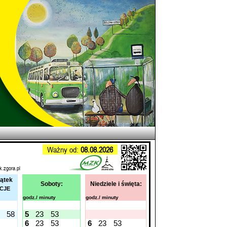
Ważny od:
08.08.2026
k.zgora.pl
iątek
Soboty:
Niedziele i święta:
ACJE
godz./ minuty
godz./ minuty
58
5
23
53
6
23
53
6
23
53