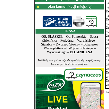
8
plan komunikacji miejskiej
10
Zi
12
Zi
15
Zi
TRASA
16
Zi
OS. ŚLĄSKIE
– Os. Pomorskie – Szosa
18
Kisielińska – Podgórna – Waryńskiego –
Zi
Staszica – Dworzec Główny – Bohaterów
21
Westerplatte – al. Wojska Polskiego –
Wyszyńskiego –
BOTANICZNA
Zi
23
Po kliknięciu w godzinę odjazdu wyświetlą się szczegóły danego
24
kursu w tym również trasa przejazdu.
25
Zi
27
Zi
28
P