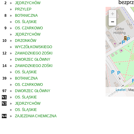
2
JĘDRZYCHÓW
»
PRZYLEP
»
+
8
BOTANICZNA
»
−
OS. ŚLĄSKIE
»
9
OS. CZARKOWO
»
JĘDRZYCHÓW
»
10
DRZONKÓW
»
WYCZÓŁKOWSKIEGO
»
12
ZAWADZKIEGO ZOŚKI
»
DWORZEC GŁÓWNY
»
14
ZAWADZKIEGO ZOŚKI
»
OS. ŚLĄSKIE
»
39
BOTANICZNA
»
OS. CZARKOWO
»
Leaflet
| Ma
97
DWORZEC GŁÓWNY
»
N1
OS. ŚLĄSKIE
»
N3
JĘDRZYCHÓW
»
OS. ŚLĄSKIE
»
N4
ZAJEZDNIA CHEMICZNA
»