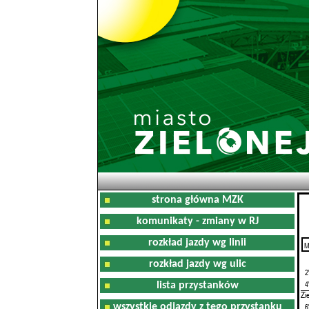
strona główna MZK
komunikaty - zmiany w RJ
rozkład jazdy wg linii
M
0
rozkład jazdy wg ulic
2
4
lista przystanków
Zi
wszystkie odjazdy z tego przystanku
6