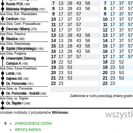
7
13
28
43
58
7
17
37
57
Rondo PCK
'
(189)
8
13
28
43
58
8
17
37
57
Biblioteka Wojewódzka
'
(191)
9
17
37
57
9
17
37
57
elona Góra, Boh. Westerplatte
Centrum
10
17
37
57
10
17
37
57
'
(192)
elona Góra, Centr. Przesiadkowe
11
17
37
57
11
17
37
57
Dworzec Główny
'
(279)
12
17
37
57
12
17
37
57
elona Góra, Staszica
13
13
28
43
58
13
17
37
57
Staszica
'
(280)
14
13
28
43
58
14
17
37
57
elona Góra, Waryńskiego
15
13
28
43
58
15
17
37
57
Szpital (Waryńskiego)
'
(195)
16
13
28
43
58
16
17
37
57
elona Góra, Podgórna
17
17
37
57
17
17
37
57
Uniwersytet Zielonog.
'
18
22
52
18
22
52
Campus A
(158)
19
23
53
19
23
53
elona Góra, Szosa Kisielińska
20
23
53
20
23
53
Lotnik
'
(159)
21
23
53
21
23
53
Gajowa n/ż
'
(160)
22
23
22
23
Os. Pomorskie
'
(161)
elona Góra, os. Pomorskie
Os. Pomorskie - Kościół
'
(348)
Zakłócenia w ruchu powodują zmiany godzin
elona Góra, os. Śląskie
Os. Śląskie I
'
(349)
...
ozostałe rozkłady z przystanków
Wiśniowa
:
0
ZAWADZKIEGO ZOŚKI
»
WROCŁAWSKA
»