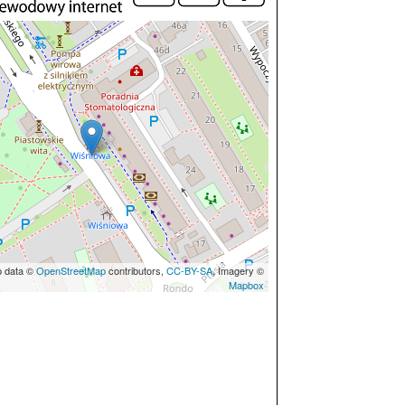
p data ©
OpenStreetMap
contributors,
CC-BY-SA
, Imagery ©
Mapbox