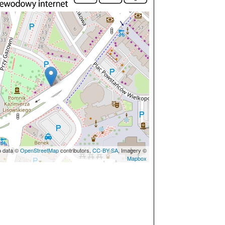
p data ©
OpenStreetMap
contributors,
CC-BY-SA
, Imagery ©
Mapbox