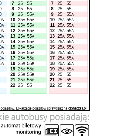
0
7
25
55
7
25
55
0
8
25
55
8
25
55
0
9
25
55
9
25
55
A
A
0
10
25
55
10
25
55
A
A
A
A
A
0
11
25
55
11
25
55
A
A
A
A
A
0
12
25
55
12
25
55
A
A
A
A
A
0
13
25
55
13
25
55
A
A
A
A
A
0
14
25
55
14
25
55
A
A
A
A
A
0
15
25
55
15
25
55
A
A
A
A
A
0
16
25
55
16
25
55
A
A
A
A
A
0
17
25
55
17
25
55
A
A
B
A
A
5
18
25
55
18
25
55
A
B
B
A
A
19
25
55
19
25
55
B
B
A
A
20
25
55
20
25
55
B
B
21
25
55
21
25
55
B
B
22
25
55
22
25
55
 odjazdów. Lokalizacje pojazdów sprawdzisz na
czynaczas.pl