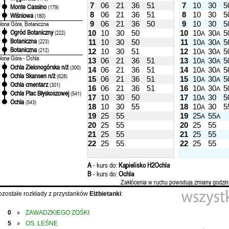
7
06
21
36
51
7
10
30
5
Monte Cassino
'
(179)
8
06
21
36
51
8
10
30
5
Wiśniowa
'
(180)
9
06
21
36
50
9
10
30
5
elona Góra, Botaniczna
Ogród Botaniczny
10
10
30
50
10
10
30
5
'
(222)
A
A
Botaniczna
'
(223)
11
10
30
50
11
10
30
5
A
A
Botaniczna
'
(212)
12
10
30
51
12
10
30
5
A
A
elona Góra - Ochla
13
06
21
36
51
13
10
30
5
A
A
Ochla Zielonogórska n/ż
'
(300)
14
06
21
36
51
14
10
30
5
A
A
Ochla Skansen n/ż
'
(628)
15
06
21
36
51
15
10
30
5
A
A
Ochla cmentarz
'
(301)
16
06
21
36
51
16
10
30
5
A
A
Ochla Plac Błyskoszowej
'
(541)
17
10
30
50
17
10
30
5
A
Ochla
'
(543)
18
10
30
55
18
10
30
5
A
19
25
55
19
25
55
A
A
20
25
55
20
25
55
21
25
55
21
25
55
22
25
55
22
25
55
A
- kurs do:
Kąpielisko H2Ochla
B
- kurs do:
Ochla
Zakłócenia w ruchu powodują zmiany godzin
ozostałe rozkłady z przystanków
Elżbietanki
:
0
ZAWADZKIEGO ZOŚKI
»
5
OS. LEŚNE
»