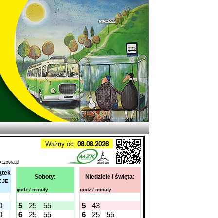
Ważny od:
08.08.2026
k.zgora.pl
ątek
Soboty:
Niedziele i święta:
CJE
godz./ minuty
godz./ minuty
0
5
25
55
5
43
0
6
25
55
6
25
55