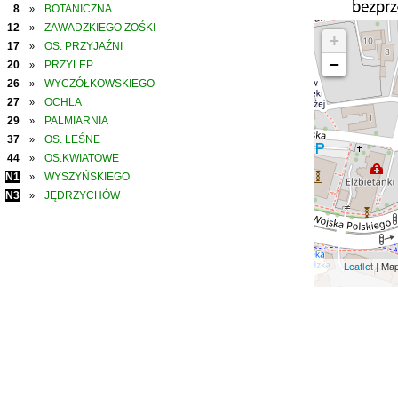
8
BOTANICZNA
»
12
ZAWADZKIEGO ZOŚKI
»
+
17
OS. PRZYJAŹNI
»
−
20
PRZYLEP
»
26
WYCZÓŁKOWSKIEGO
»
27
OCHLA
»
29
PALMIARNIA
»
37
OS. LEŚNE
»
44
OS.KWIATOWE
»
N1
WYSZYŃSKIEGO
»
N3
JĘDRZYCHÓW
»
Leaflet
| Ma