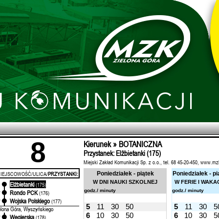
8
Kierunek » BOTANICZNA
Przystanek: Elżbietanki (175)
Miejski Zakład Komunikacji Sp. z o.o., tel. 68 45-20-450, www.mz
IEJSCOWOŚĆ/ULICA/
PRZYSTANKI:
Poniedziałek - piątek
Poniedziałek - pi
W DNI NAUKI SZKOLNEJ
W FERIE I WAKA
Elżbietanki
'
(175)
godz./ minuty
godz./ minuty
Rondo PCK
'
(176)
Wojska Polskiego
'
(177)
5
11
30
50
5
11
30
5
elona Góra, Wyszyńskiego
6
10
30
50
6
10
30
5
Węgierska
'
(178)