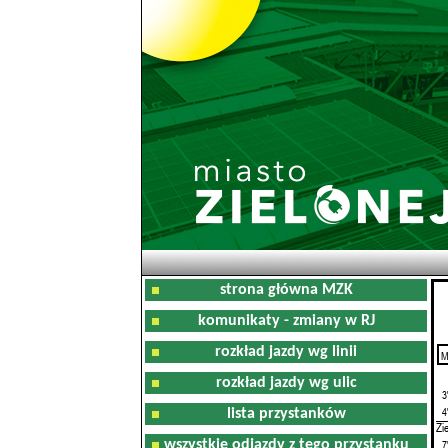
strona główna MZK
komunikaty - zmiany w RJ
rozkład jazdy wg linii
M
0
rozkład jazdy wg ulic
3
4
lista przystanków
Zi
wszystkie odjazdy z tego przystanku
7