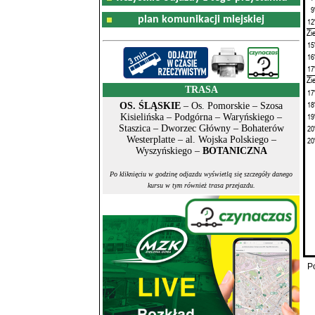
9
plan komunikacji miejskiej
12
Zi
15
16
17
Zi
TRASA
17
18
OS. ŚLĄSKIE
– Os. Pomorskie – Szosa
19
Kisielińska – Podgórna – Waryńskiego –
20
Staszica – Dworzec Główny – Bohaterów
Westerplatte – al. Wojska Polskiego –
20
Wyszyńskiego –
BOTANICZNA
Po kliknięciu w godzinę odjazdu wyświetlą się szczegóły danego
kursu w tym również trasa przejazdu.
P