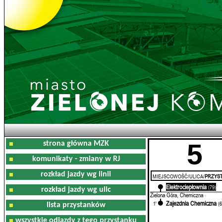
5
strona główna MZK
komunikaty - zmiany w RJ
rozkład jazdy wg linii
MIEJSCOWOŚĆ/ULICA/
PRZYST
Elektrociepłownia
0'
(79)
rozkład jazdy wg ulic
Zielona Góra, Chemiczna
Zajezdnia Chemiczna
1'
(
lista przystanków
wszystkie odjazdy z tego przystanku