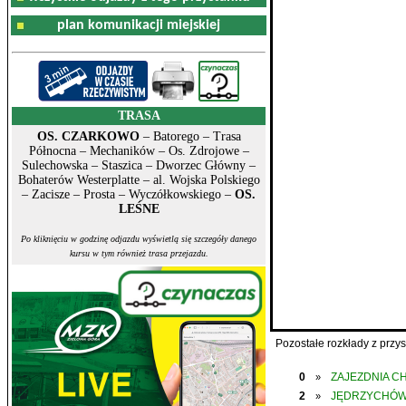
plan komunikacji miejskiej
TRASA
OS. CZARKOWO
– Batorego – Trasa
Północna – Mechaników – Os. Zdrojowe –
Sulechowska – Staszica – Dworzec Główny –
Bohaterów Westerplatte – al. Wojska Polskiego
– Zacisze – Prosta – Wyczółkowskiego –
OS.
LEŚNE
Po kliknięciu w godzinę odjazdu wyświetlą się szczegóły danego
kursu w tym również trasa przejazdu.
Pozostałe rozkłady z prz
0
ZAJEZDNIA C
»
2
JĘDRZYCHÓ
»