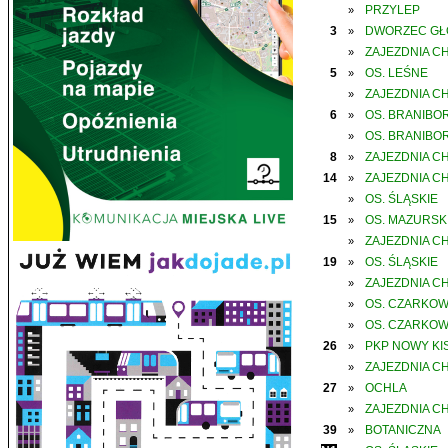
PRZYLEP
»
3
DWORZEC G
»
ZAJEZDNIA C
»
5
OS. LEŚNE
»
ZAJEZDNIA C
»
6
OS. BRANIBO
»
OS. BRANIBO
»
8
ZAJEZDNIA C
»
14
ZAJEZDNIA C
»
OS. ŚLĄSKIE
»
15
OS. MAZURSK
»
ZAJEZDNIA C
»
19
OS. ŚLĄSKIE
»
ZAJEZDNIA C
»
OS. CZARKO
»
OS. CZARKO
»
26
PKP NOWY KIS
»
ZAJEZDNIA C
»
27
OCHLA
»
ZAJEZDNIA C
»
39
BOTANICZNA
»