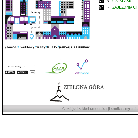
N1
OS. ŚLĄSKIE
»
N4
ZAJEZDNIA C
»
© Miejski Zakład Komunikacji Spółka z ogranic