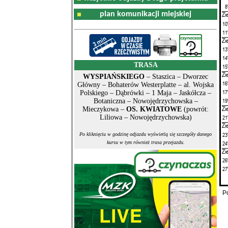
8
plan komunikacji miejskiej
Zi
10
11
Zi
13
14
TRASA
15
Zi
WYSPIAŃSKIEGO
– Staszica – Dworzec
16
Główny – Bohaterów Westerplatte – al. Wojska
17
Polskiego – Dąbrówki – 1 Maja – Jaskółcza –
19
Botaniczna – Nowojędrzychowska –
Zi
Mieczykowa –
OS. KWIATOWE
(powrót:
Liliowa – Nowojędrzychowska)
21
Zi
23
Po kliknięciu w godzinę odjazdu wyświetlą się szczegóły danego
24
kursu w tym również trasa przejazdu.
Zi
26
27
P