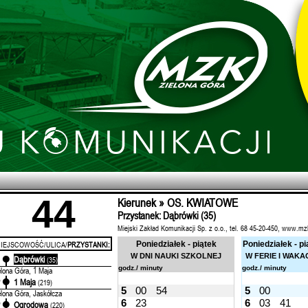
44
Kierunek » OS. KWIATOWE
Przystanek: Dąbrówki (35)
Miejski Zakład Komunikacji Sp. z o.o., tel. 68 45-20-450, www.mz
IEJSCOWOŚĆ/ULICA/
PRZYSTANKI:
Poniedziałek - piątek
Poniedziałek - pi
W DNI NAUKI SZKOLNEJ
W FERIE I WAKA
Dąbrówki
'
(35)
godz./ minuty
godz./ minuty
elona Góra, 1 Maja
1 Maja
'
(219)
5
00
54
5
00
elona Góra, Jaskółcza
6
23
6
03
41
Ogrodowa
'
(220)