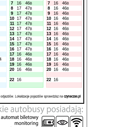
7
16
46
7
16
46
B
B
8
17
47
8
16
46
B
B
9
17
47
9
16
46
B
B
10
17
47
10
16
46
B
B
11
17
47
11
16
46
B
B
12
17
47
12
16
46
B
B
13
17
47
13
16
46
B
B
14
17
47
14
16
46
B
B
15
17
47
15
16
46
B
B
16
17
47
16
16
46
B
B
17
16
46
17
16
46
B
B
4
18
16
46
18
16
46
B
B
19
16
46
19
16
46
B
B
20
16
46
20
16
46
B
B
22
16
22
16
 odjazdów. Lokalizacje pojazdów sprawdzisz na
czynaczas.pl