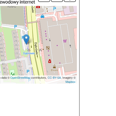
p data ©
OpenStreetMap
contributors,
CC-BY-SA
, Imagery ©
Mapbox