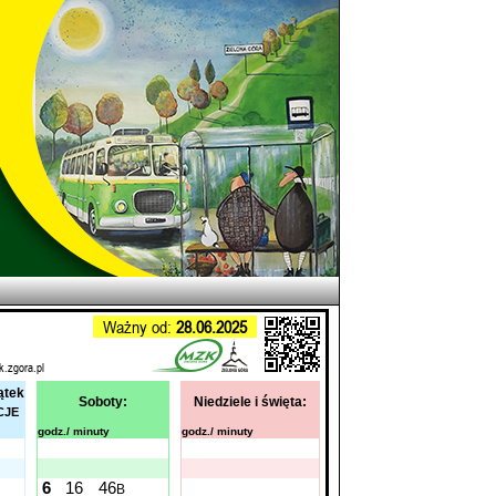
Ważny od:
28.06.2025
k.zgora.pl
ątek
Soboty:
Niedziele i święta:
CJE
godz./ minuty
godz./ minuty
6
16
46
B