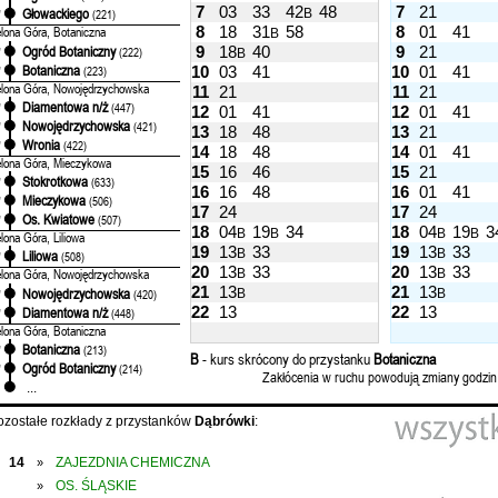
7
03
33
42
48
7
21
Głowackiego
B
'
(221)
8
18
31
58
8
01
41
elona Góra, Botaniczna
B
Ogród Botaniczny
9
18
40
9
21
'
(222)
B
Botaniczna
'
(223)
10
03
41
10
01
41
elona Góra, Nowojędrzychowska
11
21
11
21
Diamentowa n/ż
'
(447)
12
01
41
12
01
41
Nowojędrzychowska
'
(421)
13
18
48
13
21
Wronia
'
(422)
14
18
48
14
01
41
elona Góra, Mieczykowa
15
16
46
15
21
Stokrotkowa
'
(633)
16
16
48
16
01
41
Mieczykowa
'
(506)
17
24
17
24
Os. Kwiatowe
'
(507)
18
04
19
34
18
04
19
3
B
B
B
B
elona Góra, Liliowa
19
13
33
19
13
33
B
B
Liliowa
'
(508)
20
13
33
20
13
33
elona Góra, Nowojędrzychowska
B
B
21
13
21
13
Nowojędrzychowska
'
(420)
B
B
22
13
22
13
Diamentowa n/ż
'
(448)
elona Góra, Botaniczna
Botaniczna
'
(213)
B
- kurs skrócony do przystanku
Botaniczna
Ogród Botaniczny
'
(214)
Zakłócenia w ruchu powodują zmiany godzin
...
ozostałe rozkłady z przystanków
Dąbrówki
:
14
ZAJEZDNIA CHEMICZNA
»
OS. ŚLĄSKIE
»