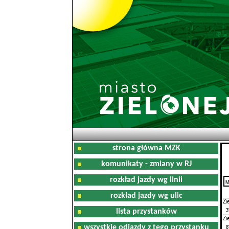
strona główna MZK
komunikaty - zmiany w RJ
rozkład jazdy wg linii
M
0
rozkład jazdy wg ulic
Zi
3
lista przystanków
Zi
6
wszystkie odjazdy z tego przystanku