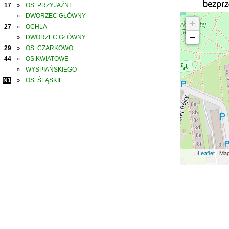
17
OS. PRZYJAŹNI
»
DWORZEC GŁÓWNY
»
+
27
OCHLA
»
−
DWORZEC GŁÓWNY
»
29
OS. CZARKOWO
»
44
OS.KWIATOWE
»
WYSPIAŃSKIEGO
»
N1
OS. ŚLĄSKIE
»
Leaflet
| Ma