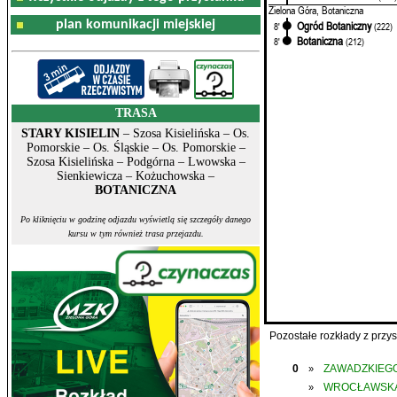
Zielona Góra, Botaniczna
plan komunikacji miejskiej
Ogród Botaniczny
8'
(222)
Botaniczna
8'
(212)
TRASA
STARY KISIELIN
– Szosa Kisielińska – Os.
Pomorskie – Os. Śląskie – Os. Pomorskie –
Szosa Kisielińska – Podgórna – Lwowska –
Sienkiewicza – Kożuchowska –
BOTANICZNA
Po kliknięciu w godzinę odjazdu wyświetlą się szczegóły danego
kursu w tym również trasa przejazdu.
Pozostałe rozkłady z prz
0
ZAWADZKIEGO
»
WROCŁAWSK
»