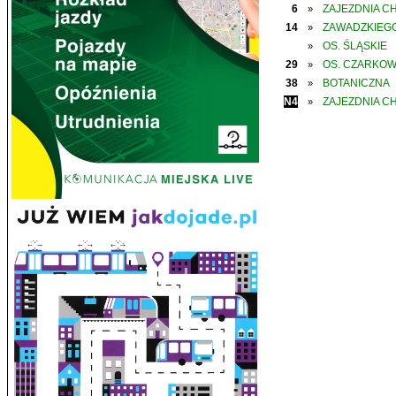
6
ZAJEZDNIA C
»
14
ZAWADZKIEGO
»
OS. ŚLĄSKIE
»
29
OS. CZARKO
»
38
BOTANICZNA
»
N4
ZAJEZDNIA C
»