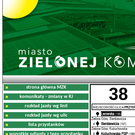
38
strona główna MZK
komunikaty - zmiany w RJ
rozkład jazdy wg linii
MIEJSCOWOŚĆ/ULICA/
PRZYST
Lwowska
0'
(196)
rozkład jazdy wg ulic
Zielona Góra, Sienkiewicza
Sienkiewicza
4'
(197)
lista przystanków
Zielona Góra, Kożuchowska
Kożuchowska PSP
6'
(198
wszystkie odjazdy z tego przystanku