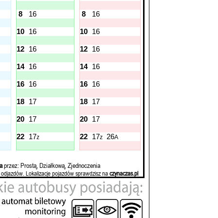
8
16
8
16
10
16
10
16
12
16
12
16
14
16
14
16
16
16
16
16
18
17
18
17
20
17
20
17
22
17
22
17
26
z
z
A
a
przez: Prostą, Działkową, Zjednoczenia
 odjazdów. Lokalizacje pojazdów sprawdzisz na
czynaczas.pl