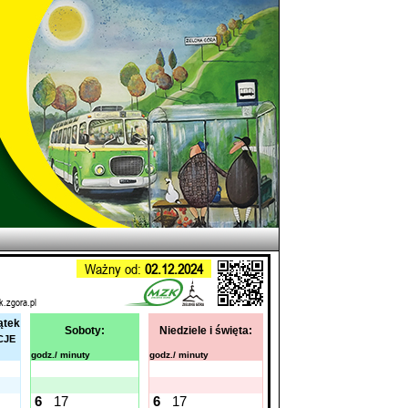
Ważny od:
02.12.2024
k.zgora.pl
ątek
Soboty:
Niedziele i święta:
CJE
godz./ minuty
godz./ minuty
6
17
6
17