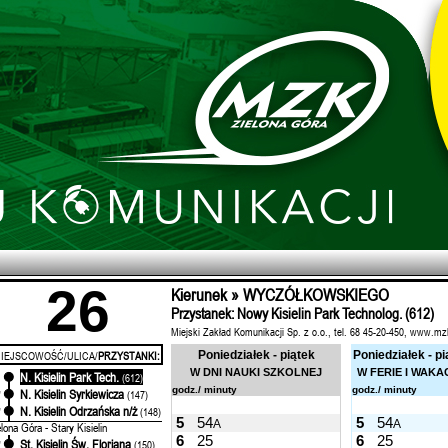
26
Kierunek » WYCZÓŁKOWSKIEGO
Przystanek: Nowy Kisielin Park Technolog. (612)
Miejski Zakład Komunikacji Sp. z o.o., tel. 68 45-20-450, www.mz
IEJSCOWOŚĆ/ULICA/
PRZYSTANKI:
Poniedziałek - piątek
Poniedziałek - pi
W DNI NAUKI SZKOLNEJ
W FERIE I WAKA
N. Kisielin Park Tech.
'
(612)
godz./ minuty
godz./ minuty
N. Kisielin Syrkiewicza
'
(147)
N. Kisielin Odrzańska n/ż
'
(148)
5
54
5
54
A
A
elona Góra - Stary Kisielin
6
25
6
25
St. Kisielin Św. Floriana
'
(150)