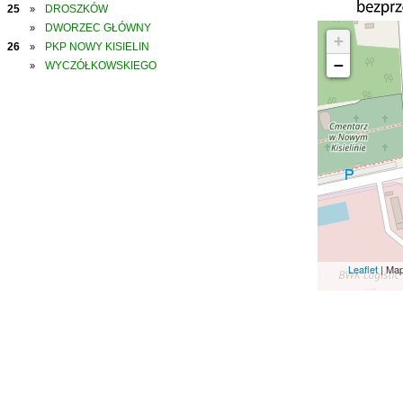
25
DROSZKÓW
»
DWORZEC GŁÓWNY
»
+
26
PKP NOWY KISIELIN
»
−
WYCZÓŁKOWSKIEGO
»
Leaflet
| Ma