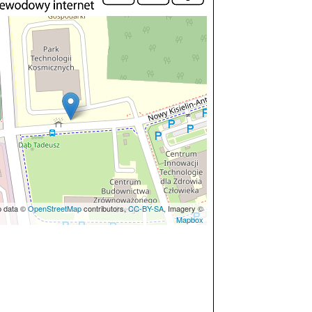
p data ©
OpenStreetMap
contributors,
CC-BY-SA
, Imagery ©
Mapbox