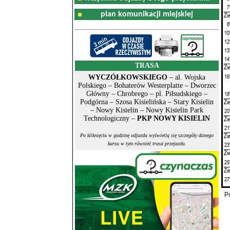
7
plan komunikacji miejskiej
Zi
8
10
12
13
14
TRASA
Zi
16
WYCZÓŁKOWSKIEGO
– al. Wojska
Polskiego – Bohaterów Westerplatte – Dworzec
18
Główny – Chrobrego – pl. Piłsudskiego –
Zi
Podgórna – Szosa Kisielińska – Stary Kisielin
– Nowy Kisielin – Nowy Kisielin Park
20
Zi
Technologiczny –
PKP NOWY KISIELIN
21
Zi
Po kliknięciu w godzinę odjazdu wyświetlą się szczegóły danego
kursu w tym również trasa przejazdu.
23
Zi
25
Zi
27
P