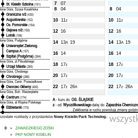
7
07
St. Kisielin Szkolna
'
(151)
8
04
8
04
elona Góra, Szosa Kisielińska
Graniczna n/ż
'
(430)
Augustowska
10
11
10
11
'
(152)
z
z
Os. Pomorskie
'
(154)
Gajowa n/ż
'
(155)
12
16
12
16
Lotnik
'
(156)
elona Góra, Podgórna
14
13
19
14
13
19
A
A
Uniwersytet Zielonog.
'
Campus A
(157)
16
14
16
14
Szpital (Podgórna)
'
(264)
elona Góra, pl.Piłsudskiego
18
17
18
17
z
z
Urząd Miasta
'
(265)
elona Góra, Chrobrego
20
17
20
17
z
z
Chrobrego
'
(266)
elona Góra, Centr. Przesiadkowe
22
17
26
22
17
26
Dworzec Główny
'
(400)
z
A
z
A
elona Góra, Boh. Westerplatte
Centrum
'
(174)
A
- kurs do:
OS. ŚLĄSKIE
elona Góra, al.Wojska Polskiego
z
- od:
Wyczółkowskiego
dalej do:
Zajezdnia Chemiczn
Elżbietanki
'
(175)
Zakłócenia w ruchu powodują zmiany godzin
...
ozostałe rozkłady z przystanków
Nowy Kisielin Park Technolog.
:
0
ZAWADZKIEGO ZOŚKI
»
PKP NOWY KISIELIN
»