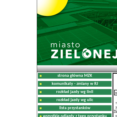
strona główna MZK
komunikaty - zmiany w RJ
rozkład jazdy wg linii
M
0
rozkład jazdy wg ulic
1
3
lista przystanków
Zi
wszystkie odjazdy z tego przystanku
5