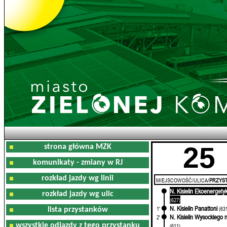
25
strona główna MZK
komunikaty - zmiany w RJ
rozkład jazdy wg linii
MIEJSCOWOŚĆ/ULICA/
PRZYST
N. Kisielin Ekoenergety
0'
rozkład jazdy wg ulic
(627)
N. Kisielin Panattoni
1'
(63
lista przystanków
N. Kisielin Wysockiego n
2'
wszystkie odjazdy z tego przystanku
(611)