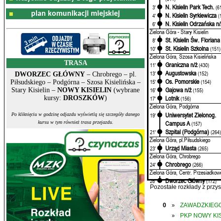
N. Kisielin Park Tech.
3'
(6
plan komunikacji miejskiej
N. Kisielin Syrkiewicza
4'
(
N. Kisielin Odrzańska n/
6'
Zielona Góra - Stary Kisielin
St. Kisielin Św. Floriana
8'
St. Kisielin Szkolna
10'
(151)
Zielona Góra, Szosa Kisielińska
TRASA
Graniczna n/ż
11'
(430)
Augustowska
13'
(152)
DWORZEC GŁÓWNY
– Chrobrego – pl.
Os. Pomorskie
15'
(154)
Piłsudskiego – Podgórna – Szosa Kisielińska –
Gajowa n/ż
Stary Kisielin –
NOWY KISIELIN
(wybrane
16'
(155)
kursy:
DROSZKÓW
)
Lotnik
17'
(156)
Zielona Góra, Podgórna
Uniwersytet Zielonog.
19'
Po kliknięciu w godzinę odjazdu wyświetlą się szczegóły danego
Campus A
kursu w tym również trasa przejazdu.
(157)
Szpital (Podgórna)
21'
(264
Zielona Góra, pl.Piłsudskiego
Urząd Miasta
23'
(265)
Zielona Góra, Chrobrego
Chrobrego
24'
(266)
Zielona Góra, Centr. Przesiadkow
Dworzec Główny
26'
(172)
Pozostałe rozkłady z prz
0
ZAWADZKIEGO
»
PKP NOWY KIS
»