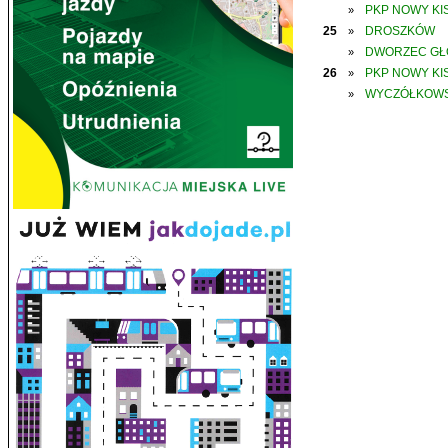
PKP NOWY KIS
»
25
DROSZKÓW
»
DWORZEC G
»
26
PKP NOWY KIS
»
WYCZÓŁKOWS
»