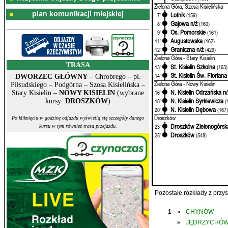
Zielona Góra, Szosa Kisielińska
plan komunikacji miejskiej
Lotnik
7'
(159)
Gajowa n/ż
8'
(160)
Os. Pomorskie
9'
(161)
Augustowska
11'
(162)
Graniczna n/ż
12'
(429)
Zielona Góra - Stary Kisielin
TRASA
St. Kisielin Szkolna
13'
(163)
St. Kisielin Św. Floriana
14'
DWORZEC GŁÓWNY
– Chrobrego – pl.
Zielona Góra - Nowy Kisielin
Piłsudskiego – Podgórna – Szosa Kisielińska –
N. Kisielin Odrzańska n/
16'
Stary Kisielin –
NOWY KISIELIN
(wybrane
N. Kisielin Syrkiewicza
18'
(
kursy:
DROSZKÓW
)
N. Kisielin Dębowa
20'
(167
Droszków
Po kliknięciu w godzinę odjazdu wyświetlą się szczegóły danego
Droszków Zielonogórsk
23'
kursu w tym również trasa przejazdu.
Droszków
25'
(548)
Pozostałe rozkłady z prz
1
CHYNÓW
»
JĘDRZYCHÓ
»