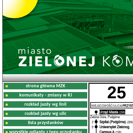
25
strona główna MZK
komunikaty - zmiany w RJ
rozkład jazdy wg linii
MIEJSCOWOŚĆ/ULICA/
PRZYST
Urząd Miasta
0'
(268)
rozkład jazdy wg ulic
Zielona Góra, Podgórna
Szpital (Podgórna)
2'
(269
lista przystanków
Uniwersytet Zielonog.
5'
Campus A
wszystkie odjazdy z tego przystanku
(158)