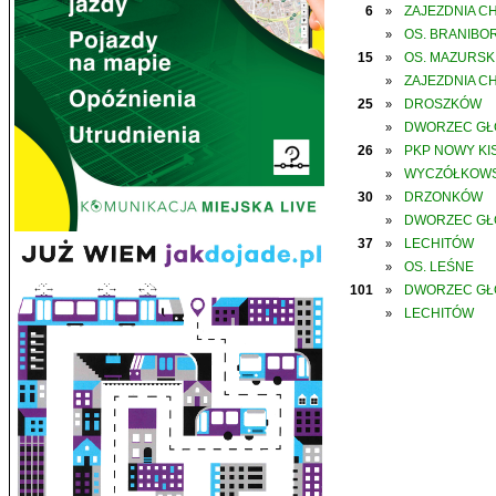
6
ZAJEZDNIA C
»
OS. BRANIBO
»
15
OS. MAZURSK
»
ZAJEZDNIA C
»
25
DROSZKÓW
»
DWORZEC G
»
26
PKP NOWY KIS
»
WYCZÓŁKOWS
»
30
DRZONKÓW
»
DWORZEC G
»
37
LECHITÓW
»
OS. LEŚNE
»
101
DWORZEC G
»
LECHITÓW
»