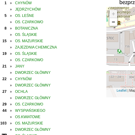
1
CHYNÓW
»
JĘDRZYCHÓW
»
+
5
OS. LEŚNE
»
−
OS. CZARKOWO
»
8
BOTANICZNA
»
OS. ŚLĄSKIE
»
15
OS. MAZURSKIE
»
ZAJEZDNIA CHEMICZNA
»
19
OS. ŚLĄSKIE
»
OS. CZARKOWO
»
21
JANY
»
DWORZEC GŁÓWNY
»
22
CHYNÓW
»
DWORZEC GŁÓWNY
»
Leaflet
| Ma
27
OCHLA
»
DWORZEC GŁÓWNY
»
29
OS. CZARKOWO
»
44
WYSPIAŃSKIEGO
»
OS.KWIATOWE
»
103
OS. MAZURSKIE
»
DWORZEC GŁÓWNY
»