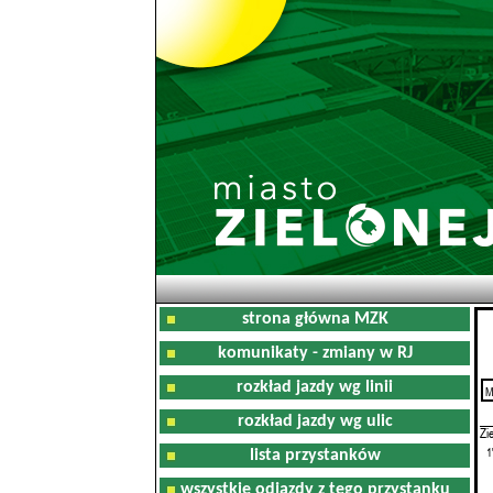
strona główna MZK
komunikaty - zmiany w RJ
rozkład jazdy wg linii
M
0
rozkład jazdy wg ulic
Zi
1
lista przystanków
wszystkie odjazdy z tego przystanku