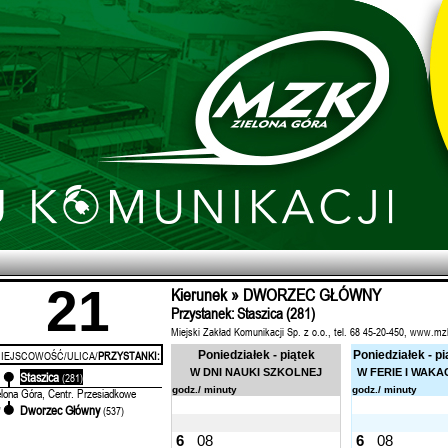
21
Kierunek » DWORZEC GŁÓWNY
Przystanek: Staszica (281)
Miejski Zakład Komunikacji Sp. z o.o., tel. 68 45-20-450, www.mz
IEJSCOWOŚĆ/ULICA/
PRZYSTANKI:
Poniedziałek - piątek
Poniedziałek - pi
W DNI NAUKI SZKOLNEJ
W FERIE I WAKA
Staszica
'
(281)
godz./ minuty
godz./ minuty
elona Góra, Centr. Przesiadkowe
Dworzec Główny
'
(537)
6
08
6
08