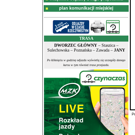
plan komunikacji miejskiej
TRASA
DWORZEC GŁÓWNY
– Staszica –
Sulechowska – Poznańska – Zawada –
JANY
Po kliknięciu w godzinę odjazdu wyświetlą się szczegóły danego
kursu w tym również trasa przejazdu.
P