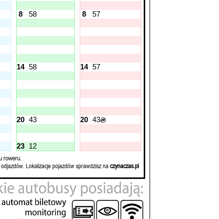
8
58
8
57
14
58
14
57
20
43
20
43
🚳
23
12
u roweru.
 odjazdów. Lokalizacje pojazdów sprawdzisz na
czynaczas.pl