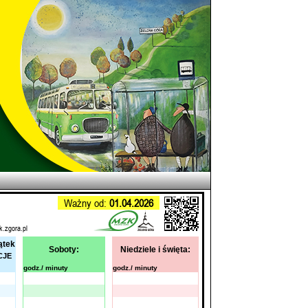
Ważny od:
01.04.2026
k.zgora.pl
ątek
Soboty:
Niedziele i święta:
CJE
godz./ minuty
godz./ minuty