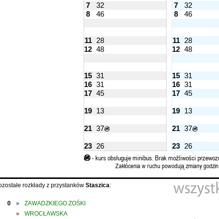
7
32
7
32
8
46
8
46
11
28
11
28
12
48
12
48
15
31
15
31
16
31
16
31
17
45
17
45
19
13
19
13
21
37
21
37
🚳
🚳
23
26
23
26
🚳
- kurs obsługuje minibus. Brak możliwości przewoz
Zakłócenia w ruchu powodują zmiany godzin
ozostałe rozkłady z przystanków
Staszica
:
0
ZAWADZKIEGO ZOŚKI
»
WROCŁAWSKA
»