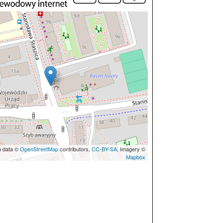
p data ©
OpenStreetMap
contributors,
CC-BY-SA
, Imagery ©
Mapbox