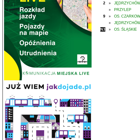
2
JĘDRZYCHÓ
»
PRZYLEP
»
9
OS. CZARKO
»
JĘDRZYCHÓ
»
N3
OS. ŚLĄSKIE
»