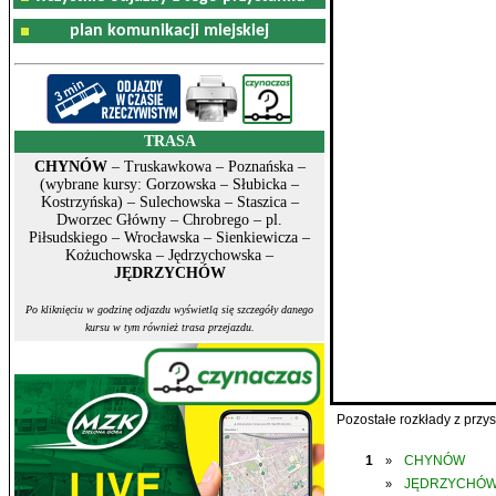
plan komunikacji miejskiej
TRASA
CHYNÓW
– Truskawkowa – Poznańska –
(wybrane kursy: Gorzowska – Słubicka –
Kostrzyńska) – Sulechowska – Staszica –
Dworzec Główny – Chrobrego – pl.
Piłsudskiego – Wrocławska – Sienkiewicza –
Kożuchowska – Jędrzychowska –
JĘDRZYCHÓW
Po kliknięciu w godzinę odjazdu wyświetlą się szczegóły danego
kursu w tym również trasa przejazdu.
Pozostałe rozkłady z prz
1
CHYNÓW
»
JĘDRZYCHÓ
»