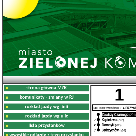
1
strona główna MZK
komunikaty - zmiany w RJ
rozkład jazdy wg linii
MIEJSCOWOŚĆ/ULICA/
PRZYST
Zawiszy Czarnego
0'
(201)
rozkład jazdy wg ulic
Kąpielowa
2'
(202)
Domeyki
4'
(203)
lista przystanków
Jędrzychów
5'
(551)
wszystkie odjazdy z tego przystanku