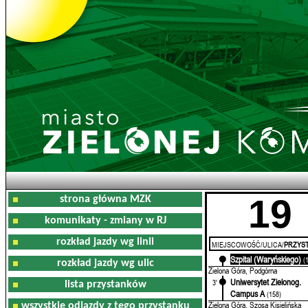
19
strona główna MZK
komunikaty - zmiany w RJ
rozkład jazdy wg linii
MIEJSCOWOŚĆ/ULICA/
PRZYST
Szpital (Waryńskiego)
0'
(
rozkład jazdy wg ulic
Zielona Góra, Podgórna
Uniwersytet Zielonog.
3'
lista przystanków
Campus A
(158)
Zielona Góra, Szosa Kisielińska
wszystkie odjazdy z tego przystanku