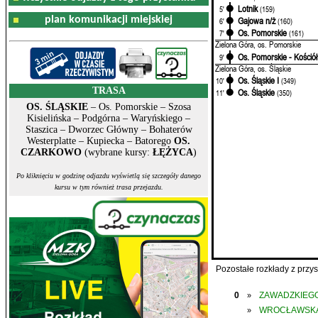
Lotnik
5'
(159)
plan komunikacji miejskiej
Gajowa n/ż
6'
(160)
Os. Pomorskie
7'
(161)
Zielona Góra, os. Pomorskie
Os. Pomorskie - Kościół
9'
Zielona Góra, os. Śląskie
Os. Śląskie I
10'
(349)
TRASA
Os. Śląskie
11'
(350)
OS. ŚLĄSKIE
– Os. Pomorskie – Szosa
Kisielińska – Podgórna – Waryńskiego –
Staszica – Dworzec Główny – Bohaterów
Westerplatte – Kupiecka – Batorego
OS.
CZARKOWO
(wybrane kursy:
ŁĘŻYCA
)
Po kliknięciu w godzinę odjazdu wyświetlą się szczegóły danego
kursu w tym również trasa przejazdu.
Pozostałe rozkłady z prz
0
ZAWADZKIEGO
»
WROCŁAWSK
»