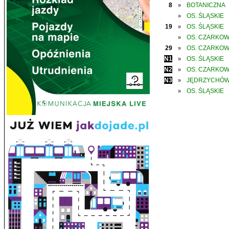
8
BOTANICZNA
»
OS. ŚLĄSKIE
»
19
OS. ŚLĄSKIE
»
OS. CZARKO
»
29
OS. CZARKO
»
N1
OS. ŚLĄSKIE
»
N2
OS. CZARKO
»
N3
JĘDRZYCHÓ
»
OS. ŚLĄSKIE
»