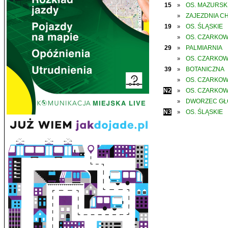
15
OS. MAZURSK
»
ZAJEZDNIA C
»
19
OS. ŚLĄSKIE
»
OS. CZARKO
»
29
PALMIARNIA
»
OS. CZARKO
»
39
BOTANICZNA
»
OS. CZARKO
»
N2
OS. CZARKO
»
DWORZEC G
»
N3
OS. ŚLĄSKIE
»