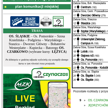
Zielona Góra, Boh. Westerplatte
plan komunikacji miejskiej
Centrum
8'
(192)
Zielona Góra, Centr. Przesiadkow
Dworzec Główny
11'
(279)
Zielona Góra, Staszica
Staszica
12'
(280)
Zielona Góra, Waryńskiego
TRASA
Szpital (Waryńskiego)
14'
(
Zielona Góra, Podgórna
OS. ŚLĄSKIE
– Os. Pomorskie – Szosa
Uniwersytet Zielonog.
17'
Kisielińska – Podgórna – Waryńskiego –
Campus A
(158)
Staszica – Dworzec Główny – Bohaterów
Zielona Góra, Szosa Kisielińska
Westerplatte – Kupiecka – Batorego
OS.
Lotnik
19'
(159)
CZARKOWO
(wybrane kursy:
ŁĘŻYCA
)
Gajowa n/ż
20'
(160)
Os. Pomorskie
21'
(161)
Po kliknięciu w godzinę odjazdu wyświetlą się szczegóły danego
Zielona Góra, os. Pomorskie
kursu w tym również trasa przejazdu.
Os. Pomorskie - Kościół
23'
Zielona Góra, os. Śląskie
Os. Śląskie I
24'
(349)
Os. Śląskie
25'
(350)
Pozostałe rozkłady z prz
9
OS. CZARKO
»
JĘDRZYCHÓ
»