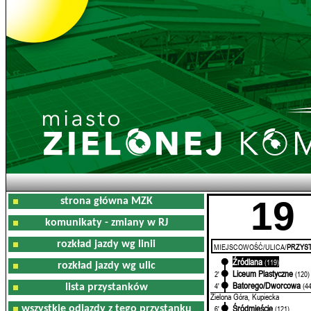
19
strona główna MZK
komunikaty - zmiany w RJ
rozkład jazdy wg linii
MIEJSCOWOŚĆ/ULICA/
PRZYST
Źródlana
0'
(119)
rozkład jazdy wg ulic
Liceum Plastyczne
2'
(120)
Batorego/Dworcowa
4'
(4
lista przystanków
Zielona Góra, Kupiecka
Śródmieście
wszystkie odjazdy z tego przystanku
6'
(121)