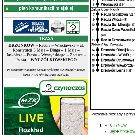
Wrocławska
6'
(634)
plan komunikacji miejskiej
Zielona Góra - Racula
Racula Groszkowa n/ż
7'
Racula Witosa
9'
(46)
Racula Św. Mikołaja
10'
(47
Racula Dzieci Wrzesińs
11'
(48)
TRASA
Racula Drzonkowska
13'
(4
Zielona Góra - Drzonków
DRZONKÓW
– Racula – Wrocławska – al.
Drzonków Olimpijska
14'
(5
Konstytucji 3 Maja – Długa – 1 Maja –
Drzonków - WOSiR
Jaskółcza – Ptasia – Wyszyńskiego – Zacisze –
15'
(615
Prosta –
WYCZÓŁKOWSKIEGO
Drzonków Strumykowa
16'
Drzonków Wiewiórcza
18'
(
Drzonków Leśna
Po kliknięciu w godzinę odjazdu wyświetlą się szczegóły danego
19'
(438)
kursu w tym również trasa przejazdu.
Pozostałe rozkłady z prz
1
CHYNÓW
»
JĘDRZYCHÓ
»