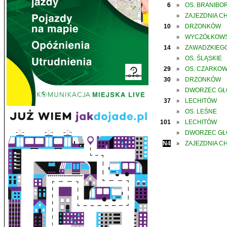
6
OS. BRANIBO
»
ZAJEZDNIA C
»
10
DRZONKÓW
»
WYCZÓŁKOWS
»
14
ZAWADZKIEGO
»
OS. ŚLĄSKIE
»
29
OS. CZARKO
»
30
DRZONKÓW
»
DWORZEC G
»
37
LECHITÓW
»
OS. LEŚNE
»
101
LECHITÓW
»
DWORZEC G
»
N4
ZAJEZDNIA C
»