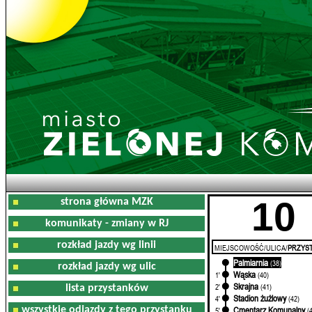
10
strona główna MZK
komunikaty - zmiany w RJ
rozkład jazdy wg linii
MIEJSCOWOŚĆ/ULICA/
PRZYST
Palmiarnia
0'
(38)
rozkład jazdy wg ulic
Wąska
1'
(40)
Skrajna
2'
(41)
lista przystanków
Stadion żużlowy
4'
(42)
wszystkie odjazdy z tego przystanku
Cmentarz Komunalny
5'
(