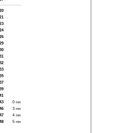
20
21
23
24
26
29
30
31
32
33
35
37
39
41
43
0
min
46
3
min
47
4
min
48
5
min