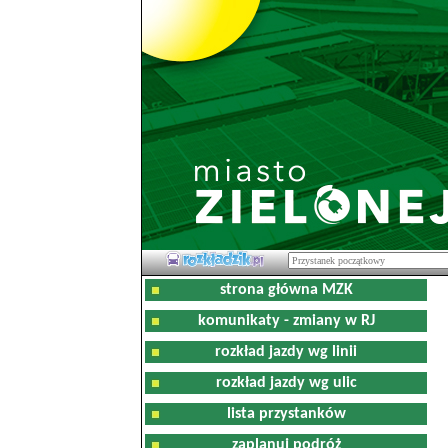
strona główna MZK
komunikaty - zmiany w RJ
rozkład jazdy wg linii
rozkład jazdy wg ulic
lista przystanków
zaplanuj podróż