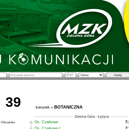
39
BOTANICZNA
kierunek »
Zielona Góra - Łężyca
Os. Czarkowo
7:
Odrzańska
Os. Czarkowo I
7: