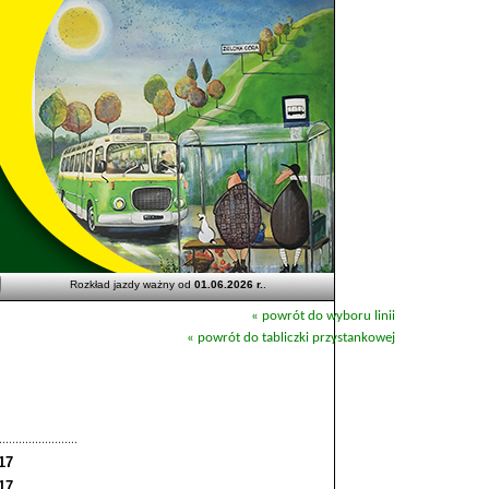
Rozkład jazdy ważny od
01.06.2026 r.
.
« powrót do wyboru linii
« powrót do tabliczki przystankowej
17
17