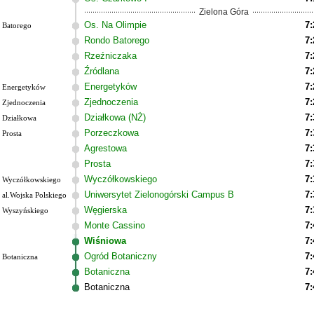
Zielona Góra
Os. Na Olimpie
7:
Batorego
Rondo Batorego
7:
Rzeźniczaka
7:
Źródlana
7:
Energetyków
7:
Energetyków
Zjednoczenia
7:
Zjednoczenia
Działkowa (NŻ)
7:
Działkowa
Porzeczkowa
7:
Prosta
Agrestowa
7:
Prosta
7:
Wyczółkowskiego
7:
Wyczółkowskiego
Uniwersytet Zielonogórski Campus B
7:
al.Wojska Polskiego
Węgierska
7:
Wyszyńskiego
Monte Cassino
7:
Wiśniowa
7:
Ogród Botaniczny
7:
Botaniczna
Botaniczna
7:
Botaniczna
7: