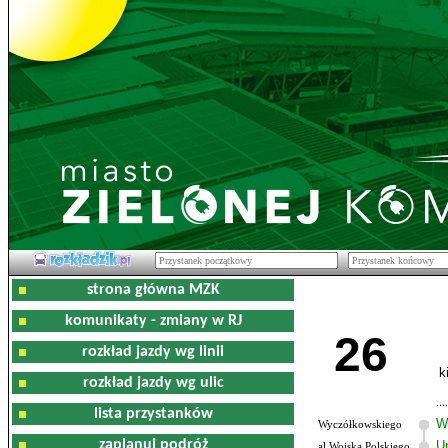
strona główna MZK
komunikaty - zmiany w RJ
26
rozkład jazdy wg linii
k
rozkład jazdy wg ulic
lista przystanków
W
Wyczółkowskiego
zaplanuj podróż
U
al.Wojska Polskiego