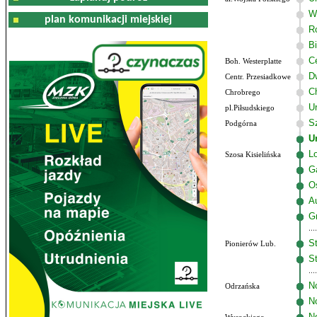
W
plan komunikacji miejskiej
R
B
C
Boh. Westerplatte
D
Centr. Przesiadkowe
C
Chrobrego
U
pl.Piłsudskiego
Sz
Podgórna
U
Lo
Szosa Kisielińska
G
O
A
G
St
Pionierów Lub.
St
N
Odrzańska
N
N