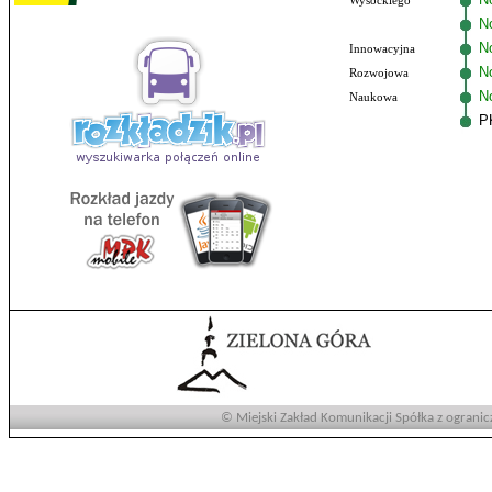
Wysockiego
N
No
Innowacyjna
N
Rozwojowa
N
Naukowa
P
© Miejski Zakład Komunikacji Spółka z ogranic