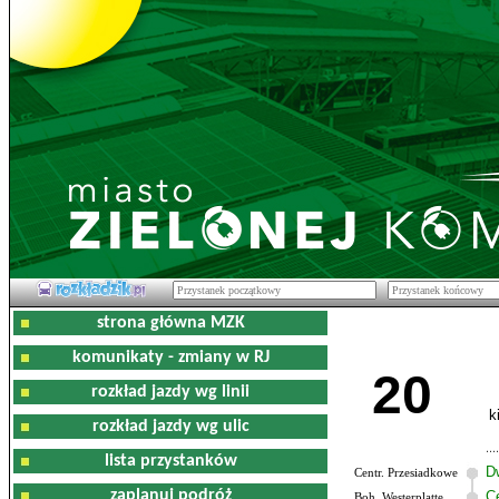
strona główna MZK
komunikaty - zmiany w RJ
20
rozkład jazdy wg linii
k
rozkład jazdy wg ulic
lista przystanków
D
Centr. Przesiadkowe
zaplanuj podróż
C
Boh. Westerplatte