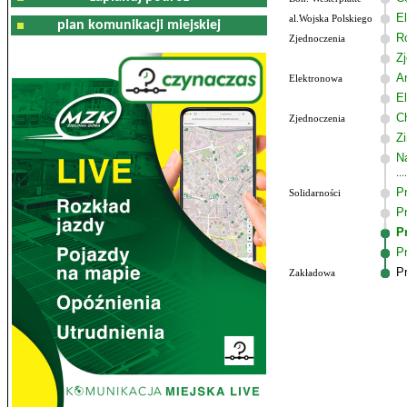
El
al.Wojska Polskiego
plan komunikacji miejskiej
R
Zjednoczenia
Z
An
Elektronowa
E
C
Zjednoczenia
Z
N
P
Solidarności
P
P
Pr
Pr
Zakładowa