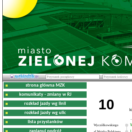
strona główna MZK
komunikaty - zmiany w RJ
10
rozkład jazdy wg linii
k
rozkład jazdy wg ulic
lista przystanków
Wyczółkowskiego
zaplanuj podróż
al.Wojska Polskiego