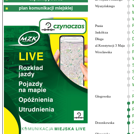
Wyszyńskiego
plan komunikacji miejskiej
Ptasia
Jaskółcza
Długa
al.Konstytucji 3 Maja
Wrocławska
Głogowska
Drzonkowska