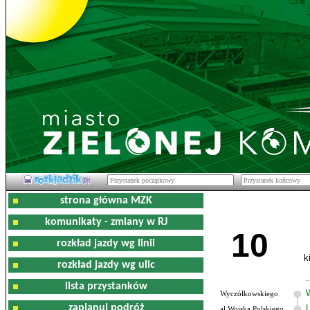
strona główna MZK
komunikaty - zmiany w RJ
10
rozkład jazdy wg linii
k
rozkład jazdy wg ulic
lista przystanków
Wyczółkowskiego
zaplanuj podróż
al.Wojska Polskiego