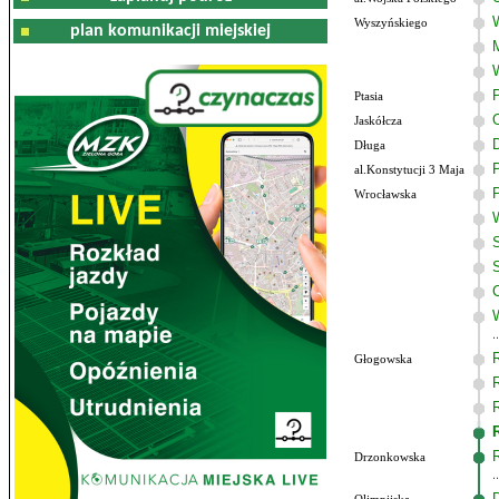
Wyszyńskiego
plan komunikacji miejskiej
Ptasia
Jaskółcza
Długa
al.Konstytucji 3 Maja
Wrocławska
Głogowska
Drzonkowska