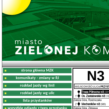
N3
strona główna MZK
komunikaty - zmiany w RJ
rozkład jazdy wg linii
MIEJSCOWOŚĆ/ULICA/
PRZYST
Trasa Północna n/ż
0'
(331
rozkład jazdy wg ulic
Os. Zastalowskie n/ż
1'
(12
Zielona Góra, Rzeźniczaka
lista przystanków
Mechaników n/ż
2'
(583)
Zielona Góra, Zdrojowa
wszystkie odjazdy z tego przystanku