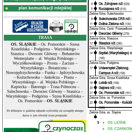
Os. Zdrojowe n/ż
4'
(529)
plan komunikacji miejskiej
Ruczajowa n/ż
5'
(515)
Zielona Góra, Sulechowska
Sulechowska CRS n/ż
9'
(
Dolina Zielona n/ż
11'
(135)
Zielona Góra, Centr. Przesiadkow
Dworzec Główny
11'
(279)
TRASA
Zielona Góra, Staszica
Staszica n/ż
12'
(280)
OS. ŚLĄSKIE
– Os. Pomorskie – Szosa
Zielona Góra, Waryńskiego
Kisielińska – Podgórna – Waryńskiego –
Szpital (Waryńskiego) n
14'
Staszica – Dworzec Główny – Bohaterów
(195)
Westerplatte – al. Wojska Polskiego –
Zielona Góra, Podgórna
Wyczółkowskiego – Prosta – Zacisze –
Uniwersytet Zielonog.
17'
Wyszyńskiego – Botaniczna –
Campus A n/ż
Nowojędrzychowska – Funka – Jędrzychowska
(158)
Zielona Góra, Szosa Kisielińska
– Kożuchowska – Jaskółcza – Ptasia –
Wyszyńskiego – al. Wojska Polskiego –
Lotnik n/ż
19'
(159)
Kupiecka – Batorego – Trasa Północna –
Gajowa n/ż
20'
(160)
Sulechowska – Dworzec Główny – Staszica –
Os. Pomorskie n/ż
21'
(161)
Waryńskiego – Podgórna – Szosa Kisielińska –
Zielona Góra, os. Pomorskie
Os. Pomorskie –
OS. ŚLĄSKIE
Os. Pomorskie - Kościół
23'
(348)
Po kliknięciu w godzinę odjazdu wyświetlą się szczegóły danego
Zielona Góra, os. Śląskie
Pozostałe rozkłady z prz
kursu w tym również trasa przejazdu.
...
5
OS. LEŚNE
»
OS. CZARKO
»