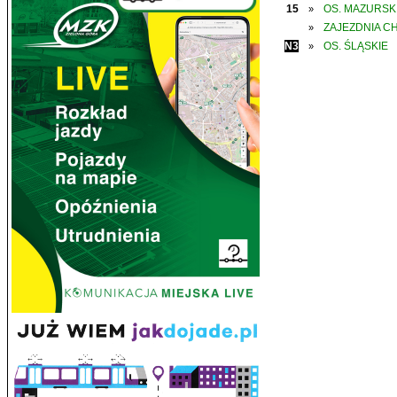
15
OS. MAZURSK
»
ZAJEZDNIA C
»
N3
OS. ŚLĄSKIE
»