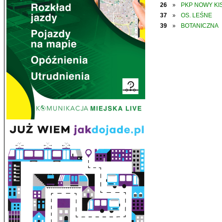
26
PKP NOWY KIS
»
37
OS. LEŚNE
»
39
BOTANICZNA
»