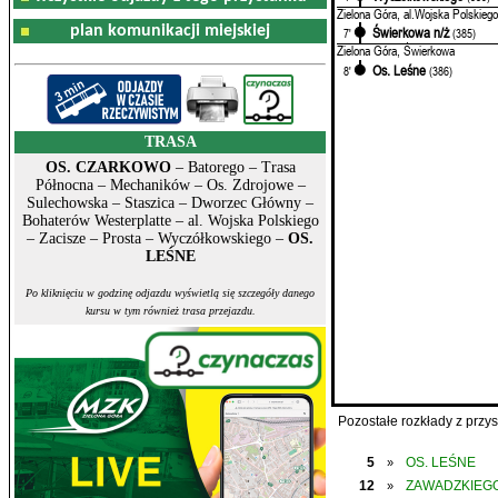
Zielona Góra, al.Wojska Polskiego
plan komunikacji miejskiej
Świerkowa n/ż
7'
(385)
Zielona Góra, Świerkowa
Os. Leśne
8'
(386)
TRASA
OS. CZARKOWO
– Batorego – Trasa
Północna – Mechaników – Os. Zdrojowe –
Sulechowska – Staszica – Dworzec Główny –
Bohaterów Westerplatte – al. Wojska Polskiego
– Zacisze – Prosta – Wyczółkowskiego –
OS.
LEŚNE
Po kliknięciu w godzinę odjazdu wyświetlą się szczegóły danego
kursu w tym również trasa przejazdu.
Pozostałe rozkłady z prz
5
OS. LEŚNE
»
12
ZAWADZKIEGO
»