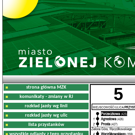
5
strona główna MZK
komunikaty - zmiany w RJ
rozkład jazdy wg linii
MIEJSCOWOŚĆ/ULICA/
PRZYST
Porzeczkowa
0'
(425)
rozkład jazdy wg ulic
Agrestowa
1'
(426)
Prosta
2'
(427)
lista przystanków
Zielona Góra, Wyczółkowskiego
Wyczółkowskiego
wszystkie odjazdy z tego przystanku
4'
(359)