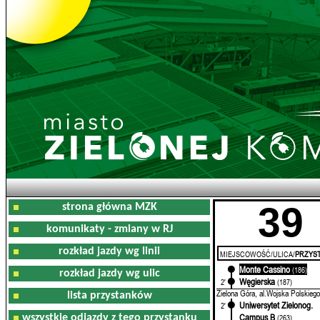
39
strona główna MZK
komunikaty - zmiany w RJ
rozkład jazdy wg linii
MIEJSCOWOŚĆ/ULICA/
PRZYST
Monte Cassino
0'
(186)
rozkład jazdy wg ulic
Węgierska
2'
(187)
Zielona Góra, al.Wojska Polskiego
lista przystanków
Uniwersytet Zielonog.
2'
Campus B
wszystkie odjazdy z tego przystanku
(263)