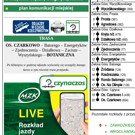
Zielona Góra, Wyczółkowskiego
plan komunikacji miejskiej
Wyczółkowskiego
4'
(359)
Zielona Góra, Prosta
Prosta
5'
(381)
Agrestowa
6'
(382)
Zielona Góra, Działkowa
Kręta n/ż
7'
(479)
TRASA
Działkowa n/ż
8'
(480)
Zielona Góra, Zjednoczenia
OS. CZARKOWO
– Batorego – Energetyków
Zjednoczenia
9'
(77)
– Zjednoczenia – Działkowa – Zacisze –
Zielona Góra, Energetyków
Wyszyńskiego –
BOTANICZNA
Energetyków
12'
(78)
Zielona Góra, Batorego
Po kliknięciu w godzinę odjazdu wyświetlą się szczegóły danego
Źródlana
13'
(124)
kursu w tym również trasa przejazdu.
Rzeźniczaka
14'
(125)
Rondo Batorego
16'
(398)
Os. Na Olimpie
17'
(128)
Zielona Góra - Łężyca
Os. Czarkowo I
19'
(436)
Os. Czarkowo
20'
(654)
Pozostałe rozkłady z prz
0
ZAWADZKIEGO
»
WROCŁAWSK
»