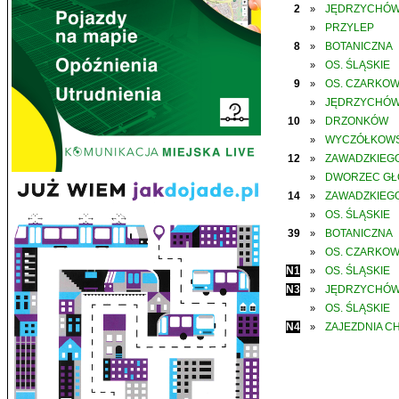
2
JĘDRZYCHÓ
»
PRZYLEP
»
8
BOTANICZNA
»
OS. ŚLĄSKIE
»
9
OS. CZARKO
»
JĘDRZYCHÓ
»
10
DRZONKÓW
»
WYCZÓŁKOWS
»
12
ZAWADZKIEGO
»
DWORZEC G
»
14
ZAWADZKIEGO
»
OS. ŚLĄSKIE
»
39
BOTANICZNA
»
OS. CZARKO
»
N1
OS. ŚLĄSKIE
»
N3
JĘDRZYCHÓ
»
OS. ŚLĄSKIE
»
N4
ZAJEZDNIA C
»