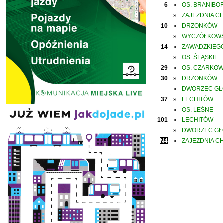
6
OS. BRANIBO
»
ZAJEZDNIA C
»
10
DRZONKÓW
»
WYCZÓŁKOWS
»
14
ZAWADZKIEGO
»
OS. ŚLĄSKIE
»
29
OS. CZARKO
»
30
DRZONKÓW
»
DWORZEC G
»
37
LECHITÓW
»
OS. LEŚNE
»
101
LECHITÓW
»
DWORZEC G
»
N4
ZAJEZDNIA C
»