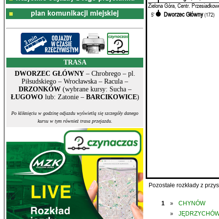
Zielona Góra, Centr. Przesiadkow
plan komunikacji miejskiej
Dworzec Główny
5'
(172)
TRASA
DWORZEC GŁÓWNY
– Chrobrego – pl.
Piłsudskiego – Wrocławska – Racula –
DRZONKÓW
(wybrane kursy: Sucha –
ŁUGOWO
lub: Zatonie –
BARCIKOWICE
)
Po kliknięciu w godzinę odjazdu wyświetlą się szczegóły danego
kursu w tym również trasa przejazdu.
Pozostałe rozkłady z prz
1
CHYNÓW
»
JĘDRZYCHÓ
»