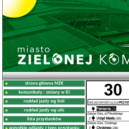
30
strona główna MZK
komunikaty - zmiany w RJ
rozkład jazdy wg linii
MIEJSCOWOŚĆ/ULICA/
PRZYST
Palmiarnia
0'
(72)
rozkład jazdy wg ulic
Zielona Góra, pl.Piłsudskiego
Urząd Miasta
2'
(265)
lista przystanków
Zielona Góra, Chrobrego
Chrobrego
3'
(266)
wszystkie odjazdy z tego przystanku