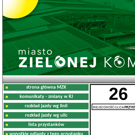
26
strona główna MZK
komunikaty - zmiany w RJ
rozkład jazdy wg linii
MIEJSCOWOŚĆ/ULICA/
PRZYST
rozkład jazdy wg ulic
lista przystanków
wszystkie odjazdy z tego przystanku