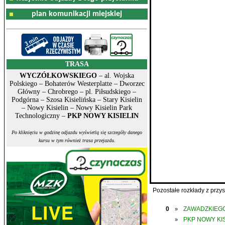
plan komunikacji miejskiej
TRASA
WYCZÓŁKOWSKIEGO
– al. Wojska
Polskiego – Bohaterów Westerplatte – Dworzec
Główny – Chrobrego – pl. Piłsudskiego –
Podgórna – Szosa Kisielińska – Stary Kisielin
– Nowy Kisielin – Nowy Kisielin Park
Technologiczny –
PKP NOWY KISIELIN
Po kliknięciu w godzinę odjazdu wyświetlą się szczegóły danego
kursu w tym również trasa przejazdu.
Pozostałe rozkłady z prz
0
ZAWADZKIEGO
»
PKP NOWY KIS
»