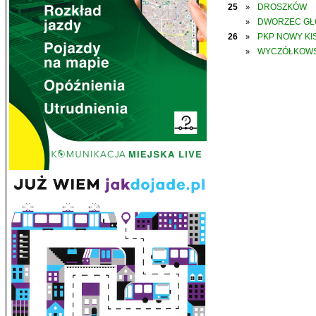
25
DROSZKÓW
»
DWORZEC G
»
26
PKP NOWY KIS
»
WYCZÓŁKOWS
»