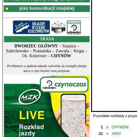
plan komunikacji miejskiej
TRASA
DWORZEC GŁÓWNY
– Staszica –
Sulechowska – Poznańska – Zawada – Krępa –
Os. Kolorowe –
CHYNÓW
Po kliknięciu w godzinę odjazdu wyświetlą się szczegóły danego
kursu w tym również trasa przejazdu.
Pozostałe rozkłady z prz
1
CHYNÓW
»
21
JANY
»