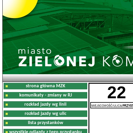
22
strona główna MZK
komunikaty - zmiany w RJ
rozkład jazdy wg linii
MIEJSCOWOŚĆ/ULICA/
PRZYST
rozkład jazdy wg ulic
lista przystanków
wszystkie odjazdy z tego przystanku