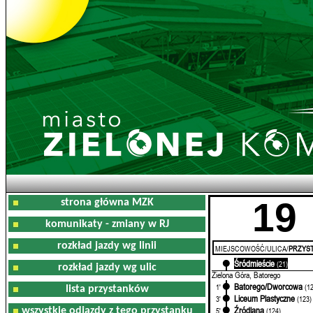
19
strona główna MZK
komunikaty - zmiany w RJ
rozkład jazdy wg linii
MIEJSCOWOŚĆ/ULICA/
PRZYST
Śródmieście
0'
(21)
rozkład jazdy wg ulic
Zielona Góra, Batorego
Batorego/Dworcowa
1'
(1
lista przystanków
Liceum Plastyczne
3'
(123)
Źródlana
wszystkie odjazdy z tego przystanku
5'
(124)