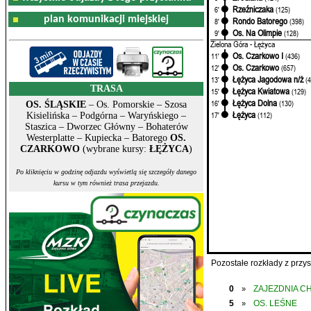
Rzeźniczaka
6'
(125)
plan komunikacji miejskiej
Rondo Batorego
8'
(398)
Os. Na Olimpie
9'
(128)
Zielona Góra - Łężyca
Os. Czarkowo I
11'
(436)
Os. Czarkowo
12'
(657)
Łężyca Jagodowa n/ż
13'
(
TRASA
Łężyca Kwiatowa
15'
(129)
Łężyca Dolna
16'
(130)
OS. ŚLĄSKIE
– Os. Pomorskie – Szosa
Łężyca
17'
(112)
Kisielińska – Podgórna – Waryńskiego –
Staszica – Dworzec Główny – Bohaterów
Westerplatte – Kupiecka – Batorego
OS.
CZARKOWO
(wybrane kursy:
ŁĘŻYCA
)
Po kliknięciu w godzinę odjazdu wyświetlą się szczegóły danego
kursu w tym również trasa przejazdu.
Pozostałe rozkłady z prz
0
ZAJEZDNIA C
»
5
OS. LEŚNE
»