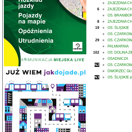
ZAJEZDNIA C
»
6
ZAJEZDNIA C
»
OS. BRANIBO
»
8
ZAJEZDNIA C
»
19
OS. ŚLĄSKIE
»
OS. CZARKO
»
29
OS. CZARKO
»
PALMIARNIA
»
102
OS. DOLINA Z
»
OSADNICZA
»
N2
OS. CZARKO
»
DWORZEC G
»
N3
OS. ŚLĄSKIE p
»