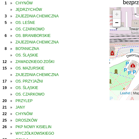
1
CHYNÓW
»
JĘDRZYCHÓW
»
+
3
ZAJEZDNIA CHEMICZNA
»
−
5
OS. LEŚNE
»
OS. CZARKOWO
»
6
OS. BRANIBORSKIE
»
ZAJEZDNIA CHEMICZNA
»
8
BOTANICZNA
»
OS. ŚLĄSKIE
»
12
ZAWADZKIEGO ZOŚKI
»
15
OS. MAZURSKIE
»
ZAJEZDNIA CHEMICZNA
»
17
OS. PRZYJAŹNI
»
19
OS. ŚLĄSKIE
»
Leaflet
| Ma
OS. CZARKOWO
»
20
PRZYLEP
»
21
JANY
»
22
CHYNÓW
»
25
DROSZKÓW
»
26
PKP NOWY KISIELIN
»
WYCZÓŁKOWSKIEGO
»