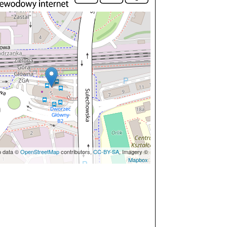
p data ©
OpenStreetMap
contributors,
CC-BY-SA
, Imagery ©
Mapbox