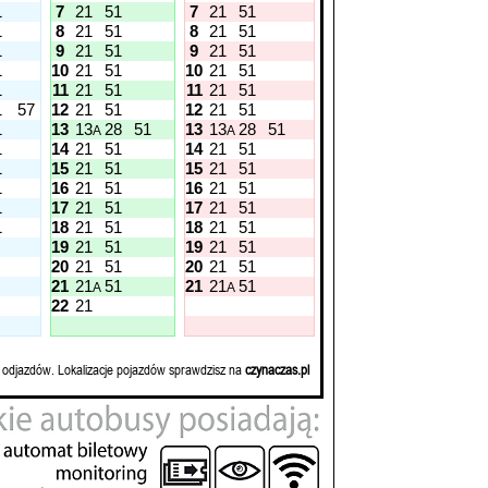
1
7
21
51
7
21
51
1
8
21
51
8
21
51
1
9
21
51
9
21
51
1
10
21
51
10
21
51
1
11
21
51
11
21
51
1
57
12
21
51
12
21
51
1
13
13
28
51
13
13
28
51
A
A
1
14
21
51
14
21
51
1
15
21
51
15
21
51
1
16
21
51
16
21
51
1
17
21
51
17
21
51
1
18
21
51
18
21
51
19
21
51
19
21
51
20
21
51
20
21
51
21
21
51
21
21
51
A
A
22
21
 odjazdów. Lokalizacje pojazdów sprawdzisz na
czynaczas.pl