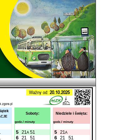
Ważny od:
20.10.2025
k.zgora.pl
iątek
Soboty:
Niedziele i święta:
ACJE
godz./ minuty
godz./ minuty
1
5
21
51
5
21
A
A
1
6
21
51
6
21
51