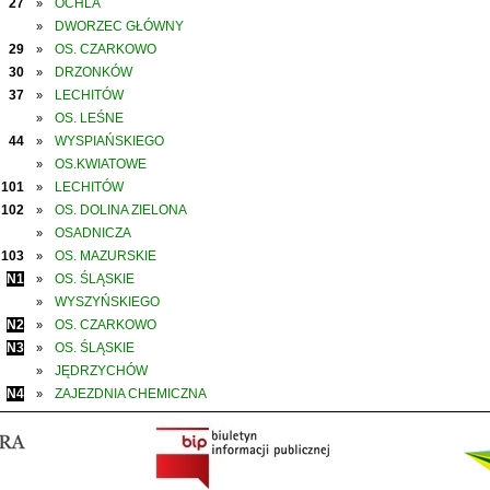
27
OCHLA
»
DWORZEC GŁÓWNY
»
29
OS. CZARKOWO
»
30
DRZONKÓW
»
37
LECHITÓW
»
OS. LEŚNE
»
44
WYSPIAŃSKIEGO
»
OS.KWIATOWE
»
101
LECHITÓW
»
102
OS. DOLINA ZIELONA
»
OSADNICZA
»
103
OS. MAZURSKIE
»
N1
OS. ŚLĄSKIE
»
WYSZYŃSKIEGO
»
N2
OS. CZARKOWO
»
N3
OS. ŚLĄSKIE
»
JĘDRZYCHÓW
»
N4
ZAJEZDNIA CHEMICZNA
»