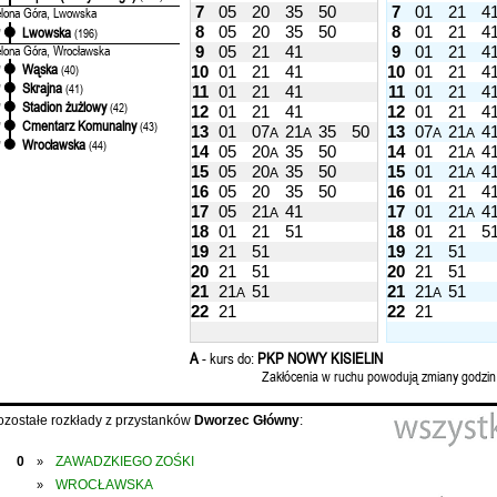
7
05
20
35
50
7
01
21
4
elona Góra, Lwowska
8
05
20
35
50
8
01
21
4
Lwowska
'
(196)
elona Góra, Wrocławska
9
05
21
41
9
01
21
4
Wąska
'
(40)
10
01
21
41
10
01
21
4
Skrajna
'
(41)
11
01
21
41
11
01
21
4
Stadion żużlowy
'
(42)
12
01
21
41
12
01
21
4
Cmentarz Komunalny
'
(43)
13
01
07
21
35
50
13
07
21
4
A
A
A
A
Wrocławska
'
(44)
14
05
20
35
50
14
01
21
4
A
A
15
05
20
35
50
15
01
21
4
A
A
16
05
20
35
50
16
01
21
4
17
05
21
41
17
01
21
4
A
A
18
01
21
51
18
01
21
5
19
21
51
19
21
51
20
21
51
20
21
51
21
21
51
21
21
51
A
A
22
21
22
21
A
- kurs do:
PKP NOWY KISIELIN
Zakłócenia w ruchu powodują zmiany godzin
ozostałe rozkłady z przystanków
Dworzec Główny
:
0
ZAWADZKIEGO ZOŚKI
»
WROCŁAWSKA
»