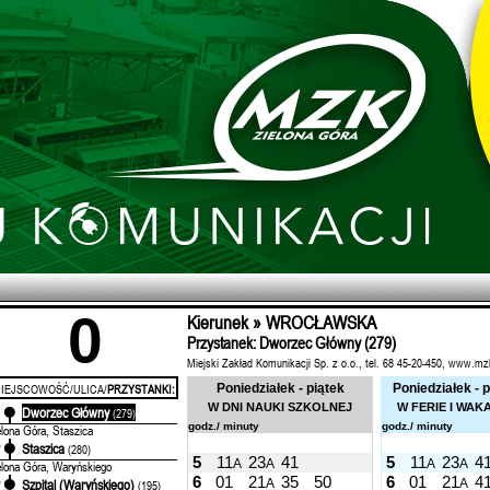
0
Kierunek » WROCŁAWSKA
Przystanek: Dworzec Główny (279)
Miejski Zakład Komunikacji Sp. z o.o., tel. 68 45-20-450, www.mz
IEJSCOWOŚĆ/ULICA/
PRZYSTANKI:
Poniedziałek - piątek
Poniedziałek - p
W DNI NAUKI SZKOLNEJ
W FERIE I WAK
Dworzec Główny
'
(279)
godz./ minuty
godz./ minuty
elona Góra, Staszica
Staszica
'
(280)
5
11
23
41
5
11
23
4
A
A
A
A
elona Góra, Waryńskiego
6
01
21
35
50
6
01
21
4
A
A
Szpital (Waryńskiego)
'
(195)