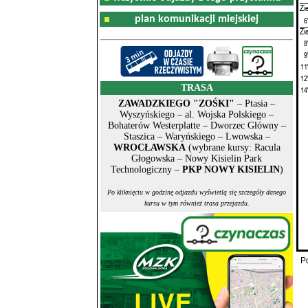
Zi
plan komunikacji miejskiej
6
Zi
8
9
11
12
TRASA
14
ZAWADZKIEGO "ZOŚKI"
– Ptasia –
Wyszyńskiego – al. Wojska Polskiego –
Bohaterów Westerplatte – Dworzec Główny –
Staszica – Waryńskiego – Lwowska –
WROCŁAWSKA
(wybrane kursy: Racula
Głogowska – Nowy Kisielin Park
Technologiczny –
PKP NOWY KISIELIN
)
Po kliknięciu w godzinę odjazdu wyświetlą się szczegóły danego
kursu w tym również trasa przejazdu.
P