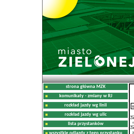
strona główna MZK
komunikaty - zmiany w RJ
rozkład jazdy wg linii
M
0
rozkład jazdy wg ulic
Zi
1
lista przystanków
Zi
3
wszystkie odjazdy z tego przystanku