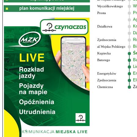
W
Wyczółkowskiego
plan komunikacji miejskiej
Pr
Prosta
A
Kr
Działkowa
Dz
R
Zjednoczenia
Bi
al.Wojska Polskiego
Ś
Kupiecka
B
Batorego
L
E
Energetyków
El
Zjednoczenia
Z
Chemiczna