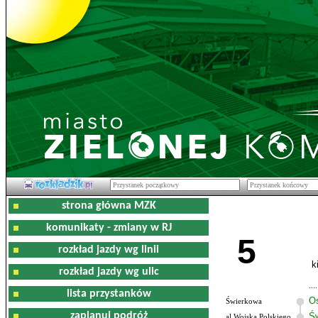
strona główna MZK
komunikaty - zmiany w RJ
5
rozkład jazdy wg linii
k
rozkład jazdy wg ulic
lista przystanków
O
Świerkowa
zaplanuj podróż
Św
al.Wojska Polskiego