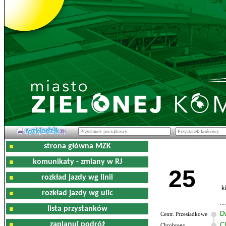
strona główna MZK
komunikaty - zmiany w RJ
25
rozkład jazdy wg linii
k
rozkład jazdy wg ulic
lista przystanków
D
Centr. Przesiadkowe
zaplanuj podróż
C
Chrobrego