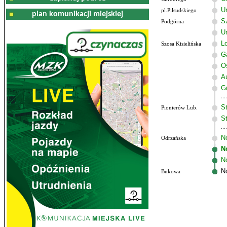
U
pl.Piłsudskiego
plan komunikacji miejskiej
Sz
Podgórna
U
Lo
Szosa Kisielińska
G
O
A
G
St
Pionierów Lub.
St
N
Odrzańska
N
N
No
Bukowa