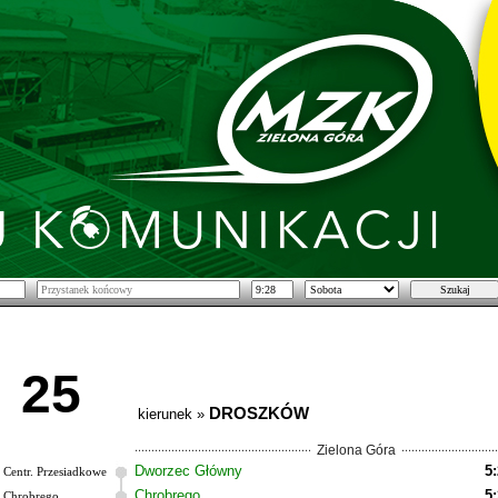
25
DROSZKÓW
kierunek »
Zielona Góra
Dworzec Główny
5
Centr. Przesiadkowe
Chrobrego
5
Chrobrego