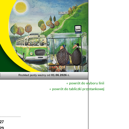
Rozkład jazdy ważny od
01.06.2026 r.
.
« powrót do wyboru linii
« powrót do tabliczki przystankowej
:27
:29