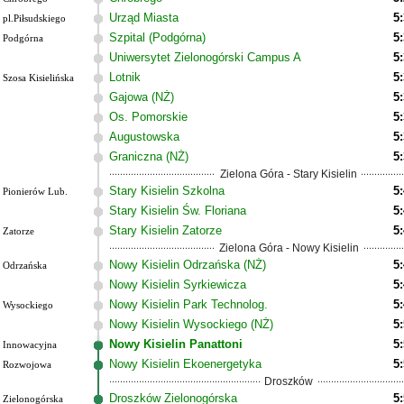
Urząd Miasta
5
pl.Piłsudskiego
Szpital (Podgórna)
5
Podgórna
Uniwersytet Zielonogórski Campus A
5
Lotnik
5
Szosa Kisielińska
Gajowa (NŻ)
5
Os. Pomorskie
5
Augustowska
5
Graniczna (NŻ)
5
Zielona Góra - Stary Kisielin
Stary Kisielin Szkolna
5
Pionierów Lub.
Stary Kisielin Św. Floriana
5
Stary Kisielin Zatorze
5
Zatorze
Zielona Góra - Nowy Kisielin
Nowy Kisielin Odrzańska (NŻ)
5
Odrzańska
Nowy Kisielin Syrkiewicza
5
Nowy Kisielin Park Technolog.
5
Wysockiego
Nowy Kisielin Wysockiego (NŻ)
5
Nowy Kisielin Panattoni
5
Innowacyjna
Nowy Kisielin Ekoenergetyka
5
Rozwojowa
Droszków
Droszków Zielonogórska
5
Zielonogórska