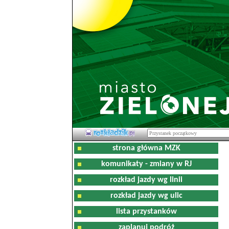
strona główna MZK
komunikaty - zmiany w RJ
rozkład jazdy wg linii
rozkład jazdy wg ulic
lista przystanków
zaplanuj podróż