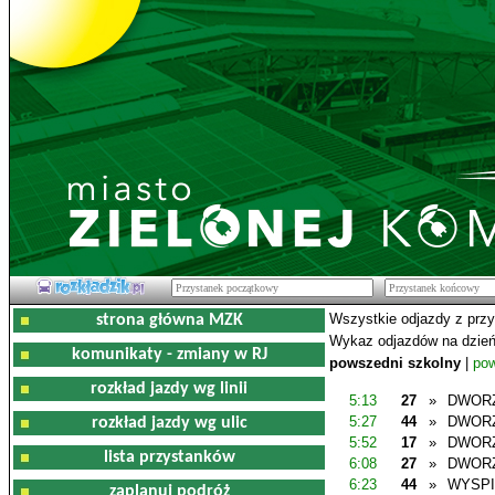
Wszystkie odjazdy z prz
strona główna MZK
Wykaz odjazdów na dzień
komunikaty - zmiany w RJ
powszedni szkolny
|
pow
rozkład jazdy wg linii
5:13
27
»
DWOR
5:27
44
»
DWOR
rozkład jazdy wg ulic
5:52
17
»
DWOR
lista przystanków
6:08
27
»
DWOR
6:23
44
»
WYSP
zaplanuj podróż