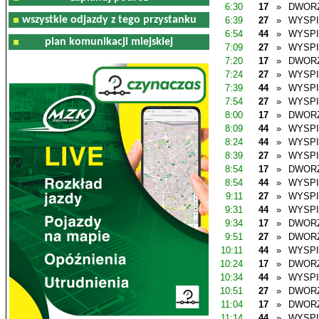
6:30
17
»
DWOR
wszystkie odjazdy z tego przystanku
6:39
27
»
WYSP
6:54
44
»
WYSP
plan komunikacji miejskiej
7:09
27
»
WYSP
7:20
17
»
DWOR
7:24
27
»
WYSP
7:39
44
»
WYSP
7:54
27
»
WYSP
8:00
17
»
DWOR
8:09
44
»
WYSP
8:24
44
»
WYSP
8:39
27
»
WYSP
8:54
17
»
DWOR
8:54
44
»
WYSP
9:11
27
»
WYSP
9:31
44
»
WYSP
9:34
17
»
DWOR
9:51
27
»
DWOR
10:11
44
»
WYSP
10:24
17
»
DWOR
10:34
44
»
WYSP
10:51
27
»
DWOR
11:04
17
»
DWOR
11:14
44
»
WYSP