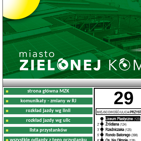
29
strona główna MZK
komunikaty - zmiany w RJ
rozkład jazdy wg linii
MIEJSCOWOŚĆ/ULICA/
PRZYST
Liceum Plastyczne
0'
(123)
rozkład jazdy wg ulic
Źródlana
2'
(124)
Rzeźniczaka
3'
(125)
lista przystanków
Rondo Batorego
5'
(398)
wszystkie odjazdy z tego przystanku
Os. Na Olimpie
6'
(128)