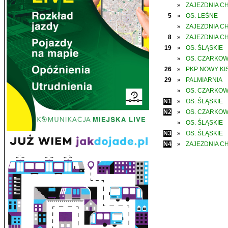
ZAJEZDNIA C
»
5
OS. LEŚNE
»
ZAJEZDNIA C
»
8
ZAJEZDNIA C
»
19
OS. ŚLĄSKIE
»
OS. CZARKO
»
26
PKP NOWY KIS
»
29
PALMIARNIA
»
OS. CZARKO
»
N1
OS. ŚLĄSKIE
»
N2
OS. CZARKO
»
OS. ŚLĄSKIE
»
N3
OS. ŚLĄSKIE
»
N4
ZAJEZDNIA C
»