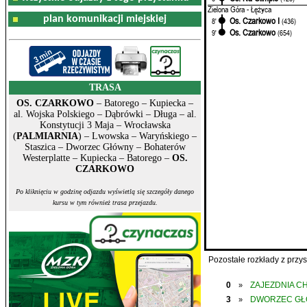
Zielona Góra - Łężyca
plan komunikacji miejskiej
Os. Czarkowo I
8'
(436)
Os. Czarkowo
9'
(654)
TRASA
OS. CZARKOWO
– Batorego – Kupiecka –
al. Wojska Polskiego – Dąbrówki – Długa – al.
Konstytucji 3 Maja – Wrocławska
(
PALMIARNIA
) – Lwowska – Waryńskiego –
Staszica – Dworzec Główny – Bohaterów
Westerplatte – Kupiecka – Batorego –
OS.
CZARKOWO
Po kliknięciu w godzinę odjazdu wyświetlą się szczegóły danego
kursu w tym również trasa przejazdu.
Pozostałe rozkłady z prz
0
ZAJEZDNIA C
»
3
DWORZEC G
»