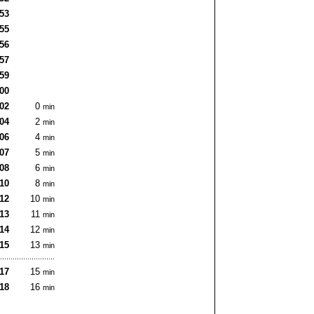
:53
:55
:56
:57
:59
:00
:02
0
min
:04
2
min
:06
4
min
:07
5
min
:08
6
min
:10
8
min
:12
10
min
:13
11
min
:14
12
min
:15
13
min
:17
15
min
:18
16
min