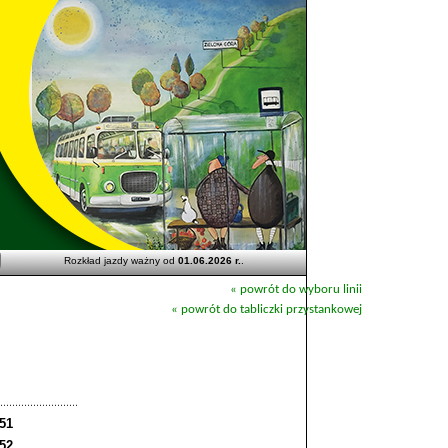
Rozkład jazdy ważny od
01.06.2026 r.
.
« powrót do wyboru linii
« powrót do tabliczki przystankowej
:51
:52