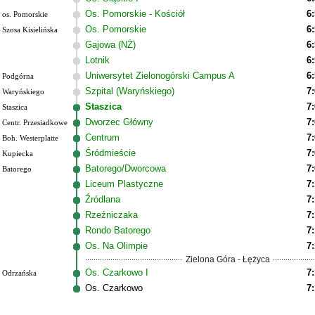
Os. Pomorskie - Kościół
6
os. Pomorskie
Os. Pomorskie
6
Szosa Kisielińska
Gajowa (NŻ)
6
Lotnik
6
Uniwersytet Zielonogórski Campus A
6
Podgórna
Szpital (Waryńskiego)
7
Waryńskiego
Staszica
7
Staszica
Dworzec Główny
7
Centr. Przesiadkowe
Centrum
7
Boh. Westerplatte
Śródmieście
7
Kupiecka
Batorego/Dworcowa
7
Batorego
Liceum Plastyczne
7
Źródlana
7
Rzeźniczaka
7
Rondo Batorego
7
Os. Na Olimpie
7
Zielona Góra - Łężyca
Os. Czarkowo I
7
Odrzańska
Os. Czarkowo
7