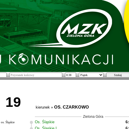
19
OS. CZARKOWO
kierunek »
Zielona Góra
Os. Śląskie
6
os. Śląskie
Os. Śląskie I
6