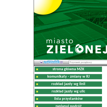
strona główna MZK
komunikaty - zmiany w RJ
rozkład jazdy wg linii
rozkład jazdy wg ulic
lista przystanków
zaplanuj podróż