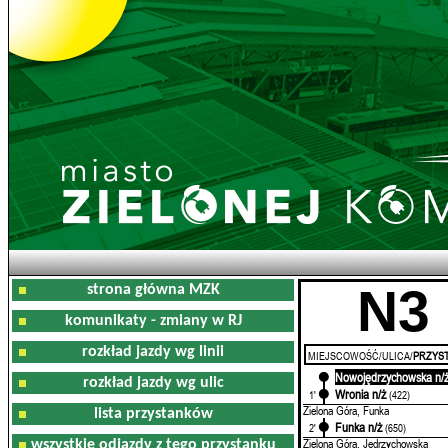
N3
strona główna MZK
komunikaty - zmiany w RJ
rozkład jazdy wg linii
MIEJSCOWOŚĆ/ULICA/
PRZYST
Nowojędrzychowska n/
0'
rozkład jazdy wg ulic
Wronia n/ż
1'
(422)
Zielona Góra, Funka
lista przystanków
Funka n/ż
2'
(650)
Zielona Góra, Jędrzychowska
wszystkie odjazdy z tego przystanku