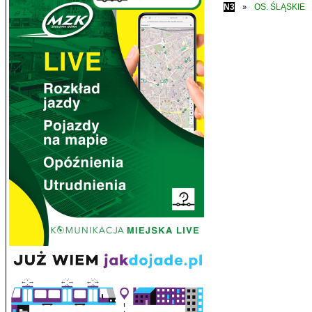
N3
OS. ŚLĄSKIE
»