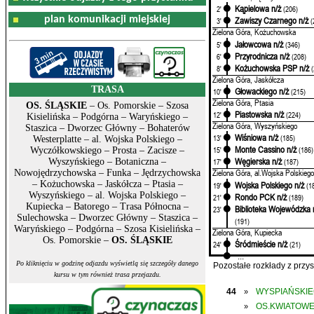
Kąpielowa n/ż
2'
(206)
plan komunikacji miejskiej
Zawiszy Czarnego n/ż
3'
(
Zielona Góra, Kożuchowska
Jałowcowa n/ż
5'
(346)
Przyrodnicza n/ż
6'
(208)
Kożuchowska PSP n/ż
8'
Zielona Góra, Jaskółcza
TRASA
Głowackiego n/ż
10'
(215)
Zielona Góra, Ptasia
OS. ŚLĄSKIE
– Os. Pomorskie – Szosa
Piastowska n/ż
12'
(224)
Kisielińska – Podgórna – Waryńskiego –
Zielona Góra, Wyszyńskiego
Staszica – Dworzec Główny – Bohaterów
Wiśniowa n/ż
13'
(185)
Westerplatte – al. Wojska Polskiego –
Monte Cassino n/ż
15'
(186)
Wyczółkowskiego – Prosta – Zacisze –
Węgierska n/ż
Wyszyńskiego – Botaniczna –
17'
(187)
Zielona Góra, al.Wojska Polskiego
Nowojędrzychowska – Funka – Jędrzychowska
– Kożuchowska – Jaskółcza – Ptasia –
Wojska Polskiego n/ż
19'
(1
Wyszyńskiego – al. Wojska Polskiego –
Rondo PCK n/ż
21'
(189)
Kupiecka – Batorego – Trasa Północna –
Biblioteka Wojewódzka 
23'
Sulechowska – Dworzec Główny – Staszica –
(191)
Waryńskiego – Podgórna – Szosa Kisielińska –
Zielona Góra, Kupiecka
Os. Pomorskie –
OS. ŚLĄSKIE
Śródmieście n/ż
24'
(21)
...
Po kliknięciu w godzinę odjazdu wyświetlą się szczegóły danego
Pozostałe rozkłady z prz
kursu w tym również trasa przejazdu.
44
WYSPIAŃSKI
»
OS.KWIATOW
»