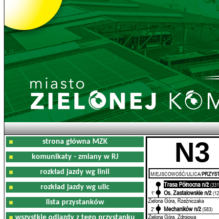
N3
strona główna MZK
komunikaty - zmiany w RJ
rozkład jazdy wg linii
MIEJSCOWOŚĆ/ULICA/
PRZYST
Trasa Północna n/ż
0'
(331
rozkład jazdy wg ulic
Os. Zastalowskie n/ż
1'
(12
Zielona Góra, Rzeźniczaka
lista przystanków
Mechaników n/ż
2'
(583)
Zielona Góra, Zdrojowa
wszystkie odjazdy z tego przystanku