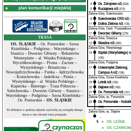
Os. Zdrojowe n/ż
4'
(529)
plan komunikacji miejskiej
Ruczajowa n/ż
5'
(515)
Zielona Góra, Sulechowska
Sulechowska CRS n/ż
9'
(
Dolina Zielona n/ż
11'
(135)
Zielona Góra, Centr. Przesiadkow
Dworzec Główny
11'
(279)
TRASA
Zielona Góra, Staszica
Staszica n/ż
12'
(280)
OS. ŚLĄSKIE
– Os. Pomorskie – Szosa
Zielona Góra, Waryńskiego
Kisielińska – Podgórna – Waryńskiego –
Szpital (Waryńskiego) n
14'
Staszica – Dworzec Główny – Bohaterów
(195)
Westerplatte – al. Wojska Polskiego –
Zielona Góra, Podgórna
Wyczółkowskiego – Prosta – Zacisze –
Uniwersytet Zielonog.
17'
Wyszyńskiego – Botaniczna –
Campus A n/ż
Nowojędrzychowska – Funka – Jędrzychowska
(158)
Zielona Góra, Szosa Kisielińska
– Kożuchowska – Jaskółcza – Ptasia –
Wyszyńskiego – al. Wojska Polskiego –
Lotnik n/ż
19'
(159)
Kupiecka – Batorego – Trasa Północna –
Gajowa n/ż
20'
(160)
Sulechowska – Dworzec Główny – Staszica –
Os. Pomorskie n/ż
21'
(161)
Waryńskiego – Podgórna – Szosa Kisielińska –
Zielona Góra, os. Pomorskie
Os. Pomorskie –
OS. ŚLĄSKIE
Os. Pomorskie - Kościół
23'
(348)
Po kliknięciu w godzinę odjazdu wyświetlą się szczegóły danego
Zielona Góra, os. Śląskie
Pozostałe rozkłady z prz
kursu w tym również trasa przejazdu.
...
5
OS. LEŚNE
»
OS. CZARKO
»