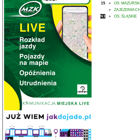
15
OS. MAZURSK
»
ZAJEZDNIA C
»
N3
OS. ŚLĄSKIE
»