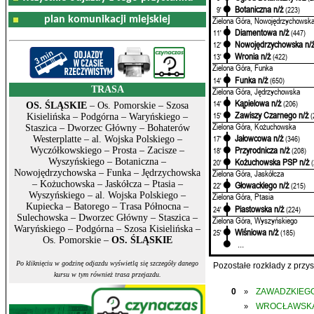
Botaniczna n/ż
9'
(223)
plan komunikacji miejskiej
Zielona Góra, Nowojędrzychowsk
Diamentowa n/ż
11'
(447)
Nowojędrzychowska n/
12'
Wronia n/ż
13'
(422)
Zielona Góra, Funka
Funka n/ż
14'
(650)
TRASA
Zielona Góra, Jędrzychowska
Kąpielowa n/ż
14'
(206)
OS. ŚLĄSKIE
– Os. Pomorskie – Szosa
Zawiszy Czarnego n/ż
15'
(
Kisielińska – Podgórna – Waryńskiego –
Zielona Góra, Kożuchowska
Staszica – Dworzec Główny – Bohaterów
Jałowcowa n/ż
17'
(346)
Westerplatte – al. Wojska Polskiego –
Przyrodnicza n/ż
Wyczółkowskiego – Prosta – Zacisze –
18'
(208)
Wyszyńskiego – Botaniczna –
Kożuchowska PSP n/ż
20'
Nowojędrzychowska – Funka – Jędrzychowska
Zielona Góra, Jaskółcza
– Kożuchowska – Jaskółcza – Ptasia –
Głowackiego n/ż
22'
(215)
Wyszyńskiego – al. Wojska Polskiego –
Zielona Góra, Ptasia
Kupiecka – Batorego – Trasa Północna –
Piastowska n/ż
24'
(224)
Sulechowska – Dworzec Główny – Staszica –
Zielona Góra, Wyszyńskiego
Waryńskiego – Podgórna – Szosa Kisielińska –
Wiśniowa n/ż
25'
(185)
Os. Pomorskie –
OS. ŚLĄSKIE
...
Po kliknięciu w godzinę odjazdu wyświetlą się szczegóły danego
Pozostałe rozkłady z prz
kursu w tym również trasa przejazdu.
0
ZAWADZKIEGO
»
WROCŁAWSK
»