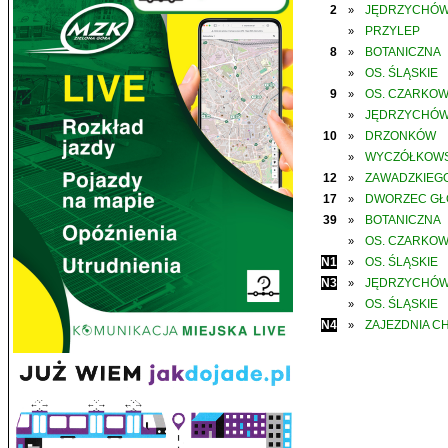
2
JĘDRZYCHÓ
»
PRZYLEP
»
8
BOTANICZNA
»
OS. ŚLĄSKIE
»
9
OS. CZARKO
»
JĘDRZYCHÓ
»
10
DRZONKÓW
»
WYCZÓŁKOWS
»
12
ZAWADZKIEGO
»
17
DWORZEC G
»
39
BOTANICZNA
»
OS. CZARKO
»
N1
OS. ŚLĄSKIE
»
N3
JĘDRZYCHÓ
»
OS. ŚLĄSKIE
»
N4
ZAJEZDNIA C
»