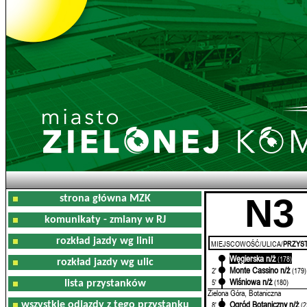
N3
strona główna MZK
komunikaty - zmiany w RJ
rozkład jazdy wg linii
MIEJSCOWOŚĆ/ULICA/
PRZYST
Węgierska n/ż
0'
(178)
rozkład jazdy wg ulic
Monte Cassino n/ż
2'
(179)
Wiśniowa n/ż
5'
(180)
lista przystanków
Zielona Góra, Botaniczna
Ogród Botaniczny n/ż
wszystkie odjazdy z tego przystanku
8'
(2