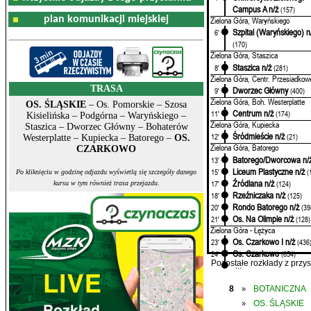
Campus A n/ż
(157)
plan komunikacji miejskiej
Zielona Góra, Waryńskiego
Szpital (Waryńskiego) n
6'
(170)
Zielona Góra, Staszica
Staszica n/ż
8'
(281)
Zielona Góra, Centr. Przesiadkow
TRASA
Dworzec Główny
9'
(400)
Zielona Góra, Boh. Westerplatte
OS. ŚLĄSKIE
– Os. Pomorskie – Szosa
Centrum n/ż
11'
(174)
Kisielińska – Podgórna – Waryńskiego –
Zielona Góra, Kupiecka
Staszica – Dworzec Główny – Bohaterów
Śródmieście n/ż
12'
(21)
Westerplatte – Kupiecka – Batorego –
OS.
Zielona Góra, Batorego
CZARKOWO
Batorego/Dworcowa n/
13'
Liceum Plastyczne n/ż
15'
(
Po kliknięciu w godzinę odjazdu wyświetlą się szczegóły danego
Źródlana n/ż
17'
(124)
kursu w tym również trasa przejazdu.
Rzeźniczaka n/ż
18'
(125)
Rondo Batorego n/ż
20'
(39
Os. Na Olimpie n/ż
21'
(128)
Zielona Góra - Łężyca
Os. Czarkowo I n/ż
23'
(436
Os. Czarkowo
24'
(654)
Pozostałe rozkłady z prz
...
8
BOTANICZNA
»
OS. ŚLĄSKIE
»