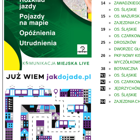
14
ZAWADZKIEGO
»
OS. ŚLĄSKIE
»
15
OS. MAZURSK
»
ZAJEZDNIA C
»
19
OS. ŚLĄSKIE
»
OS. CZARKO
»
25
DROSZKÓW
»
DWORZEC G
»
26
PKP NOWY KIS
»
WYCZÓŁKOWS
»
38
BOTANICZNA
»
N1
OS. ŚLĄSKIE
»
N2
OS. CZARKO
»
N3
JĘDRZYCHÓ
»
OS. ŚLĄSKIE
»
N4
ZAJEZDNIA C
»