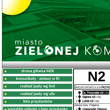
N2
strona główna MZK
komunikaty - zmiany w RJ
rozkład jazdy wg linii
MIEJSCOWOŚĆ/ULICA/
PRZYST
Os. Pomorskie n/ż
0'
(154)
rozkład jazdy wg ulic
Gajowa n/ż
1'
(155)
Lotnik n/ż
2'
(156)
lista przystanków
Zielona Góra, Podgórna
Uniwersytet Zielonog.
wszystkie odjazdy z tego przystanku
4'