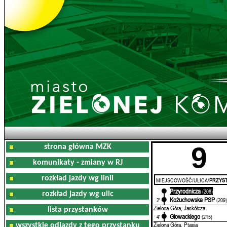
9
strona główna MZK
komunikaty - zmiany w RJ
rozkład jazdy wg linii
MIEJSCOWOŚĆ/ULICA/
PRZYST
Przyrodnicza
0'
(208)
rozkład jazdy wg ulic
Kożuchowska PSP
2'
(209
Zielona Góra, Jaskółcza
lista przystanków
Głowackiego
4'
(215)
Zielona Góra, Ptasia
wszystkie odjazdy z tego przystanku