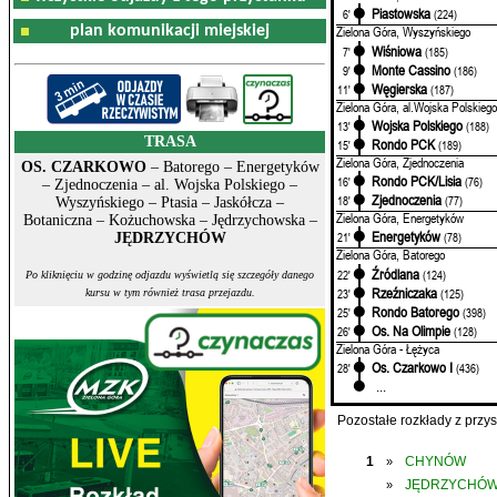
Piastowska
6'
(224)
plan komunikacji miejskiej
Zielona Góra, Wyszyńskiego
Wiśniowa
7'
(185)
Monte Cassino
9'
(186)
Węgierska
11'
(187)
Zielona Góra, al.Wojska Polskiego
Wojska Polskiego
13'
(188)
TRASA
Rondo PCK
15'
(189)
Zielona Góra, Zjednoczenia
OS. CZARKOWO
– Batorego – Energetyków
Rondo PCK/Lisia
16'
(76)
– Zjednoczenia – al. Wojska Polskiego –
Zjednoczenia
18'
(77)
Wyszyńskiego – Ptasia – Jaskółcza –
Zielona Góra, Energetyków
Botaniczna – Kożuchowska – Jędrzychowska –
Energetyków
21'
(78)
JĘDRZYCHÓW
Zielona Góra, Batorego
Źródlana
22'
(124)
Po kliknięciu w godzinę odjazdu wyświetlą się szczegóły danego
Rzeźniczaka
23'
(125)
kursu w tym również trasa przejazdu.
Rondo Batorego
25'
(398)
Os. Na Olimpie
26'
(128)
Zielona Góra - Łężyca
Os. Czarkowo I
28'
(436)
...
Pozostałe rozkłady z prz
1
CHYNÓW
»
JĘDRZYCHÓ
»