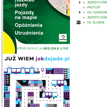
2
JĘDRZYCHÓ
»
PRZYLEP
»
9
OS. CZARKO
»
JĘDRZYCHÓ
»
N3
OS. ŚLĄSKIE
»