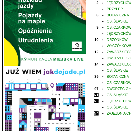
2
JĘDRZYCHÓ
»
PRZYLEP
»
8
BOTANICZNA
»
OS. ŚLĄSKIE
»
9
OS. CZARKO
»
JĘDRZYCHÓ
»
10
DRZONKÓW
»
WYCZÓŁKOWS
»
12
ZAWADZKIEGO
»
DWORZEC G
»
14
ZAWADZKIEGO
»
OS. ŚLĄSKIE
»
39
BOTANICZNA
»
OS. CZARKO
»
97
DWORZEC G
»
N1
OS. ŚLĄSKIE
»
N3
JĘDRZYCHÓ
»
OS. ŚLĄSKIE
»
N4
ZAJEZDNIA C
»