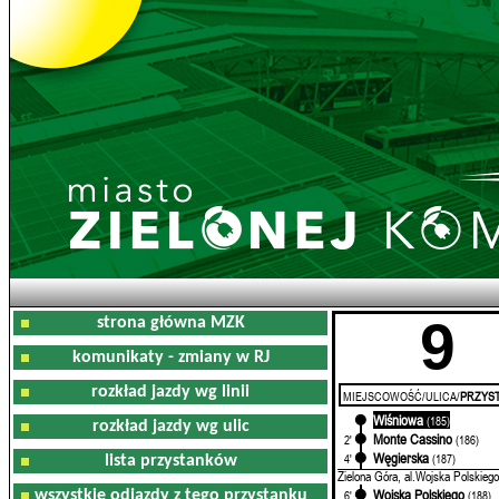
9
strona główna MZK
komunikaty - zmiany w RJ
rozkład jazdy wg linii
MIEJSCOWOŚĆ/ULICA/
PRZYST
Wiśniowa
0'
(185)
rozkład jazdy wg ulic
Monte Cassino
2'
(186)
Węgierska
4'
(187)
lista przystanków
Zielona Góra, al.Wojska Polskiego
Wojska Polskiego
wszystkie odjazdy z tego przystanku
6'
(188)