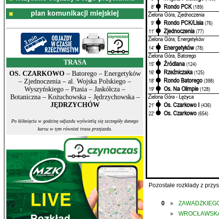
Rondo PCK
8'
(189)
plan komunikacji miejskiej
Zielona Góra, Zjednoczenia
Rondo PCK/Lisia
9'
(76)
Zjednoczenia
11'
(77)
Zielona Góra, Energetyków
Energetyków
14'
(78)
Zielona Góra, Batorego
TRASA
Źródlana
15'
(124)
Rzeźniczaka
16'
(125)
OS. CZARKOWO
– Batorego – Energetyków
Rondo Batorego
18'
(398)
– Zjednoczenia – al. Wojska Polskiego –
Os. Na Olimpie
19'
(128)
Wyszyńskiego – Ptasia – Jaskółcza –
Zielona Góra - Łężyca
Botaniczna – Kożuchowska – Jędrzychowska –
Os. Czarkowo I
JĘDRZYCHÓW
21'
(436)
Os. Czarkowo
22'
(654)
Po kliknięciu w godzinę odjazdu wyświetlą się szczegóły danego
kursu w tym również trasa przejazdu.
Pozostałe rozkłady z prz
0
ZAWADZKIEGO
»
WROCŁAWSK
»