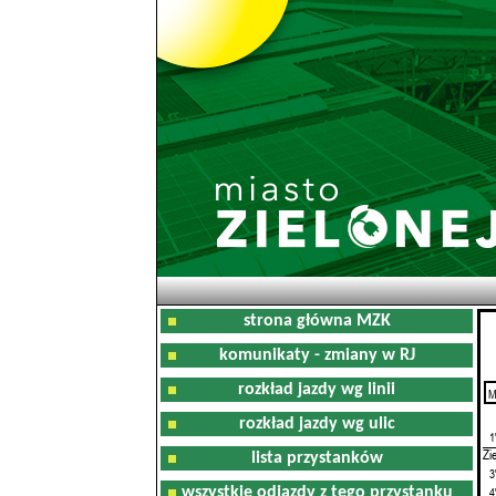
strona główna MZK
komunikaty - zmiany w RJ
rozkład jazdy wg linii
M
0
rozkład jazdy wg ulic
1
Zi
lista przystanków
3
wszystkie odjazdy z tego przystanku
4