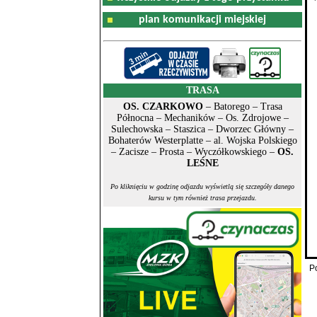
plan komunikacji miejskiej
TRASA
OS. CZARKOWO
– Batorego – Trasa
Północna – Mechaników – Os. Zdrojowe –
Sulechowska – Staszica – Dworzec Główny –
Bohaterów Westerplatte – al. Wojska Polskiego
– Zacisze – Prosta – Wyczółkowskiego –
OS.
LEŚNE
Po kliknięciu w godzinę odjazdu wyświetlą się szczegóły danego
kursu w tym również trasa przejazdu.
P