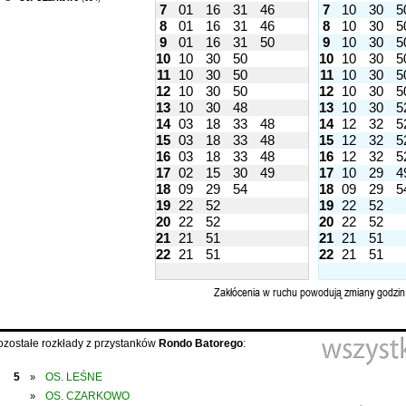
7
01
16
31
46
7
10
30
5
8
01
16
31
46
8
10
30
5
9
01
16
31
50
9
10
30
5
10
10
30
50
10
10
30
5
11
10
30
50
11
10
30
5
12
10
30
50
12
10
30
5
13
10
30
48
13
10
30
5
14
03
18
33
48
14
12
32
5
15
03
18
33
48
15
12
32
5
16
03
18
33
48
16
12
32
5
17
02
15
30
49
17
10
29
4
18
09
29
54
18
09
29
5
19
22
52
19
22
52
20
22
52
20
22
52
21
21
51
21
21
51
22
21
51
22
21
51
Zakłócenia w ruchu powodują zmiany godzin
ozostałe rozkłady z przystanków
Rondo Batorego
:
5
OS. LEŚNE
»
OS. CZARKOWO
»