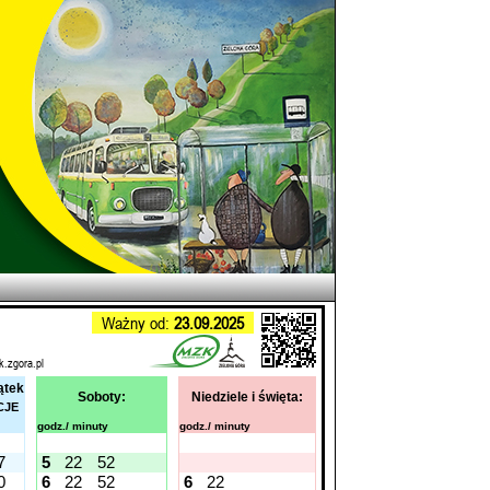
Ważny od:
23.09.2025
k.zgora.pl
ątek
Soboty:
Niedziele i święta:
CJE
godz./ minuty
godz./ minuty
7
5
22
52
0
6
22
52
6
22