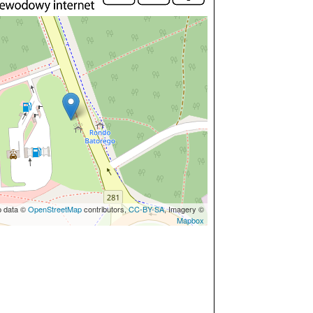
p data ©
OpenStreetMap
contributors,
CC-BY-SA
, Imagery ©
Mapbox