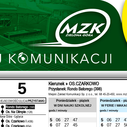
5
Kierunek » OS.CZARKOWO
Przystanek: Rondo Batorego (398)
Miejski Zakład Komunikacji Sp. z o.o., tel. 68 45-20-450, www.mz
IEJSCOWOŚĆ/ULICA/
PRZYSTANKI:
Poniedziałek - piątek
Poniedziałek - pi
W DNI NAUKI SZKOLNEJ
W FERIE I WAKA
Rondo Batorego
'
(398)
godz./ minuty
godz./ minuty
Os. Na Olimpie
'
(128)
elona Góra - Łężyca
5
06
27
47
5
06
27
4
Os. Czarkowo I
'
(436)
6
07
27
45
6
07
27
5
Os. Czarkowo
'
(654)