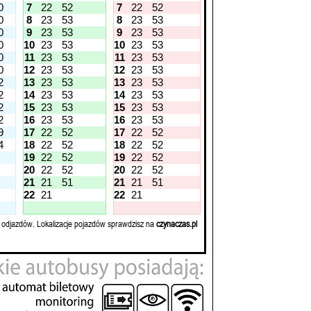
0
7
22
52
7
22
52
0
8
23
53
8
23
53
0
9
23
53
9
23
53
0
10
23
53
10
23
53
0
11
23
53
11
23
53
0
12
23
53
12
23
53
2
13
23
53
13
23
53
2
14
23
53
14
23
53
2
15
23
53
15
23
53
2
16
23
53
16
23
53
9
17
22
52
17
22
52
4
18
22
52
18
22
52
19
22
52
19
22
52
20
22
52
20
22
52
21
21
51
21
21
51
22
21
22
21
 odjazdów. Lokalizacje pojazdów sprawdzisz na
czynaczas.pl