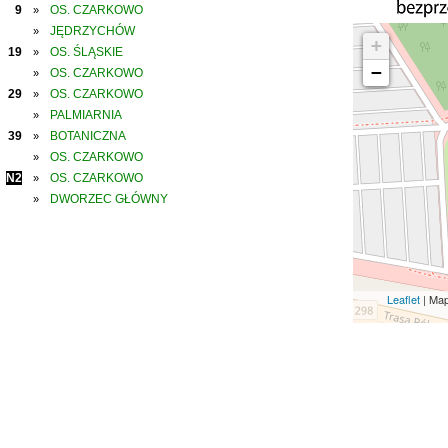
9
OS. CZARKOWO
»
JĘDRZYCHÓW
»
+
19
OS. ŚLĄSKIE
»
−
OS. CZARKOWO
»
29
OS. CZARKOWO
»
PALMIARNIA
»
39
BOTANICZNA
»
OS. CZARKOWO
»
N2
OS. CZARKOWO
»
DWORZEC GŁÓWNY
»
Leaflet
| Ma