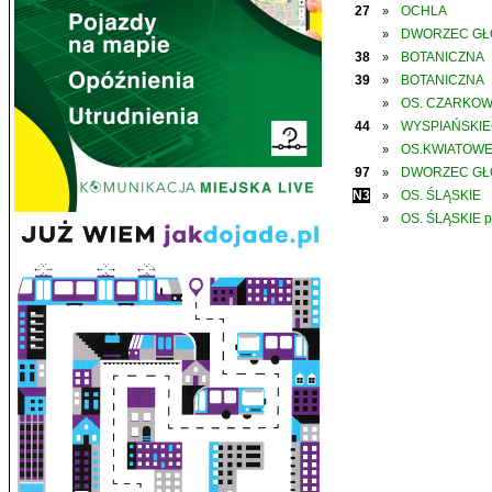
27
OCHLA
»
DWORZEC G
»
38
BOTANICZNA
»
39
BOTANICZNA
»
OS. CZARKO
»
44
WYSPIAŃSKI
»
OS.KWIATOW
»
97
DWORZEC G
»
N3
OS. ŚLĄSKIE
»
OS. ŚLĄSKIE p
»