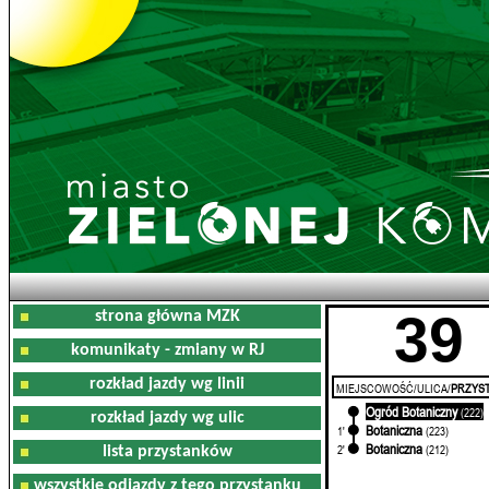
39
strona główna MZK
komunikaty - zmiany w RJ
rozkład jazdy wg linii
MIEJSCOWOŚĆ/ULICA/
PRZYST
Ogród Botaniczny
0'
(222)
rozkład jazdy wg ulic
Botaniczna
1'
(223)
Botaniczna
2'
(212)
lista przystanków
wszystkie odjazdy z tego przystanku