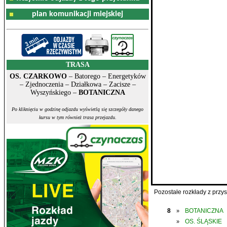
plan komunikacji miejskiej
TRASA
OS. CZARKOWO
– Batorego – Energetyków
– Zjednoczenia – Działkowa – Zacisze –
Wyszyńskiego –
BOTANICZNA
Po kliknięciu w godzinę odjazdu wyświetlą się szczegóły danego
kursu w tym również trasa przejazdu.
Pozostałe rozkłady z prz
8
BOTANICZNA
»
OS. ŚLĄSKIE
»