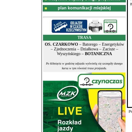
8
plan komunikacji miejskiej
TRASA
OS. CZARKOWO
– Batorego – Energetyków
– Zjednoczenia – Działkowa – Zacisze –
Wyszyńskiego –
BOTANICZNA
Po kliknięciu w godzinę odjazdu wyświetlą się szczegóły danego
kursu w tym również trasa przejazdu.
P