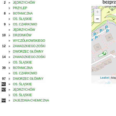
2
JĘDRZYCHÓW
»
PRZYLEP
»
+
8
BOTANICZNA
»
−
OS. ŚLĄSKIE
»
9
OS. CZARKOWO
»
JĘDRZYCHÓW
»
10
DRZONKÓW
»
WYCZÓŁKOWSKIEGO
»
12
ZAWADZKIEGO ZOŚKI
»
DWORZEC GŁÓWNY
»
14
ZAWADZKIEGO ZOŚKI
»
OS. ŚLĄSKIE
»
39
BOTANICZNA
»
OS. CZARKOWO
»
Leaflet
| Ma
97
DWORZEC GŁÓWNY
»
N1
OS. ŚLĄSKIE
»
N3
JĘDRZYCHÓW
»
OS. ŚLĄSKIE
»
N4
ZAJEZDNIA CHEMICZNA
»