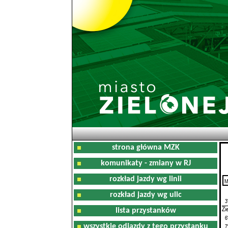
strona główna MZK
komunikaty - zmiany w RJ
rozkład jazdy wg linii
M
0
rozkład jazdy wg ulic
3
Zi
lista przystanków
6
wszystkie odjazdy z tego przystanku
7