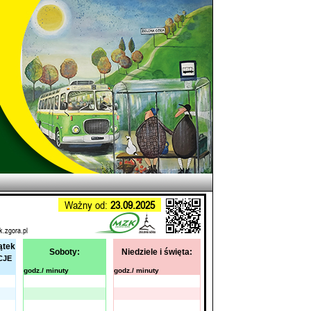
Ważny od:
23.09.2025
k.zgora.pl
ątek
Soboty:
Niedziele i święta:
CJE
godz./ minuty
godz./ minuty