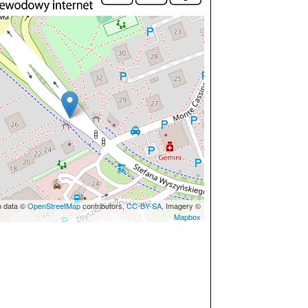
p data ©
OpenStreetMap
contributors,
CC-BY-SA
, Imagery ©
Mapbox