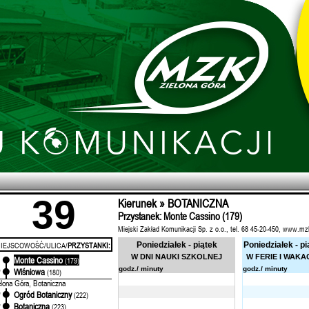
39
Kierunek » BOTANICZNA
Przystanek: Monte Cassino (179)
Miejski Zakład Komunikacji Sp. z o.o., tel. 68 45-20-450, www.mz
IEJSCOWOŚĆ/ULICA/
PRZYSTANKI:
Poniedziałek - piątek
Poniedziałek - pi
W DNI NAUKI SZKOLNEJ
W FERIE I WAKA
Monte Cassino
'
(179)
godz./ minuty
godz./ minuty
Wiśniowa
'
(180)
elona Góra, Botaniczna
Ogród Botaniczny
'
(222)
Botaniczna
'
(223)