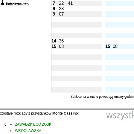
7
22
41
Botaniczna
'
(212)
8
28
9
07
14
36
15
08
15
08
Zakłócenia w ruchu powodują zmiany godzin
ozostałe rozkłady z przystanków
Monte Cassino
:
0
ZAWADZKIEGO ZOŚKI
»
WROCŁAWSKA
»