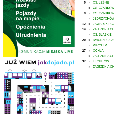
5
OS. LEŚNE
»
OS. CZARKO
»
9
OS. CZARKO
»
JĘDRZYCHÓ
»
12
ZAWADZKIEGO
»
14
ZAJEZDNIA C
»
OS. ŚLĄSKIE
»
20
DWORZEC G
»
PRZYLEP
»
27
OCHLA
»
ZAJEZDNIA C
»
37
LECHITÓW
»
ZAJEZDNIA C
»