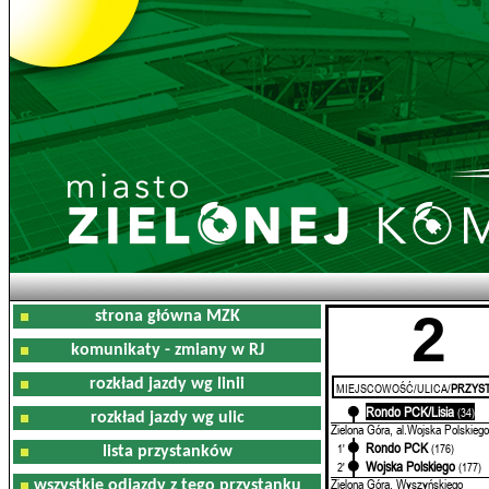
2
strona główna MZK
komunikaty - zmiany w RJ
rozkład jazdy wg linii
MIEJSCOWOŚĆ/ULICA/
PRZYST
Rondo PCK/Lisia
0'
(34)
rozkład jazdy wg ulic
Zielona Góra, al.Wojska Polskiego
Rondo PCK
1'
(176)
lista przystanków
Wojska Polskiego
2'
(177)
Zielona Góra, Wyszyńskiego
wszystkie odjazdy z tego przystanku