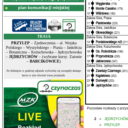
Węgierska
5'
(178)
plan komunikacji miejskiej
Monte Cassino
7'
(179)
Wiśniowa
10'
(180)
Zielona Góra, Ptasia
Piastowska
11'
(225)
Zielona Góra, Jaskółcza
Głowackiego
13'
(221)
TRASA
Zielona Góra, Botaniczna
Poniatowskiego n/ż
14'
(211
PRZYLEP
– Zjednoczenia – al. Wojska
Zielona Góra, Kożuchowska
Polskiego – Wyszyńskiego – Ptasia – Jaskółcza
Os. Robotnicze
16'
(199)
– Botaniczna – Kożuchowska – Jędrzychowska
Przyrodnicza
17'
(200)
–
JĘDRZYCHÓW
– (wybrane kursy: Zatonie
Jałowcowa
18'
(347)
–
BARCIKOWICE
)
Zielona Góra, Jędrzychowska
Zawiszy Czarnego
19'
(201)
Po kliknięciu w godzinę odjazdu wyświetlą się szczegóły danego
Kąpielowa
21'
(202)
kursu w tym również trasa przejazdu.
Domeyki
23'
(203)
Jędrzychów
24'
(551)
Pozostałe rozkłady z prz
2
JĘDRZYCHÓ
»
PRZYLEP
»