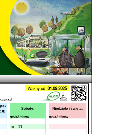
Ważny od:
01.09.2025
k.zgora.pl
ątek
Soboty:
Niedziele i święta:
CJE
godz./ minuty
godz./ minuty
5
11