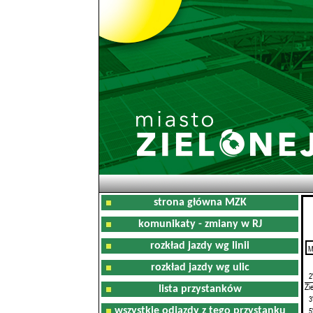
strona główna MZK
komunikaty - zmiany w RJ
rozkład jazdy wg linii
M
0
rozkład jazdy wg ulic
2
Zi
lista przystanków
3
wszystkie odjazdy z tego przystanku
5