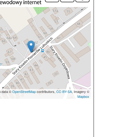
p data ©
OpenStreetMap
contributors,
CC-BY-SA
, Imagery ©
Mapbox