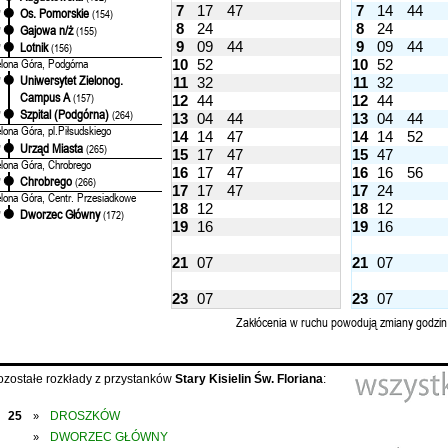
7
17
47
7
14
44
Os. Pomorskie
'
(154)
8
24
8
24
Gajowa n/ż
'
(155)
9
09
44
9
09
44
Lotnik
'
(156)
elona Góra, Podgórna
10
52
10
52
Uniwersytet Zielonog.
'
11
32
11
32
Campus A
(157)
12
44
12
44
Szpital (Podgórna)
'
(264)
13
04
44
13
04
44
elona Góra, pl.Piłsudskiego
14
14
47
14
14
52
Urząd Miasta
'
(265)
15
17
47
15
47
elona Góra, Chrobrego
16
17
47
16
16
56
Chrobrego
'
(266)
17
17
47
17
24
elona Góra, Centr. Przesiadkowe
18
12
18
12
Dworzec Główny
'
(172)
19
16
19
16
21
07
21
07
23
07
23
07
Zakłócenia w ruchu powodują zmiany godzin
ozostałe rozkłady z przystanków
Stary Kisielin Św. Floriana
:
25
DROSZKÓW
»
DWORZEC GŁÓWNY
»