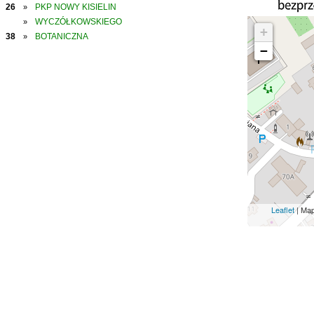
26
PKP NOWY KISIELIN
»
WYCZÓŁKOWSKIEGO
»
+
38
BOTANICZNA
»
−
Leaflet
| Ma