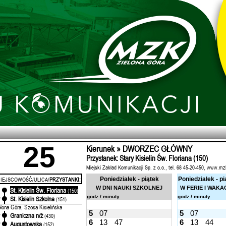
25
Kierunek » DWORZEC GŁÓWNY
Przystanek: Stary Kisielin Św. Floriana (150)
Miejski Zakład Komunikacji Sp. z o.o., tel. 68 45-20-450, www.mz
IEJSCOWOŚĆ/ULICA/
PRZYSTANKI:
Poniedziałek - piątek
Poniedziałek - pi
W DNI NAUKI SZKOLNEJ
W FERIE I WAKA
St. Kisielin Św. Floriana
'
(150)
godz./ minuty
godz./ minuty
St. Kisielin Szkolna
'
(151)
elona Góra, Szosa Kisielińska
5
07
5
07
Graniczna n/ż
'
(430)
6
13
47
6
13
44
Augustowska
'
(152)