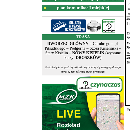
7
plan komunikacji miejskiej
8
9
Zi
11
13
TRASA
Zi
15
DWORZEC GŁÓWNY
– Chrobrego – pl.
Zi
Piłsudskiego – Podgórna – Szosa Kisielińska –
16
Stary Kisielin –
NOWY KISIELIN
(wybrane
Zi
kursy:
DROSZKÓW
)
18
Po kliknięciu w godzinę odjazdu wyświetlą się szczegóły danego
kursu w tym również trasa przejazdu.
P